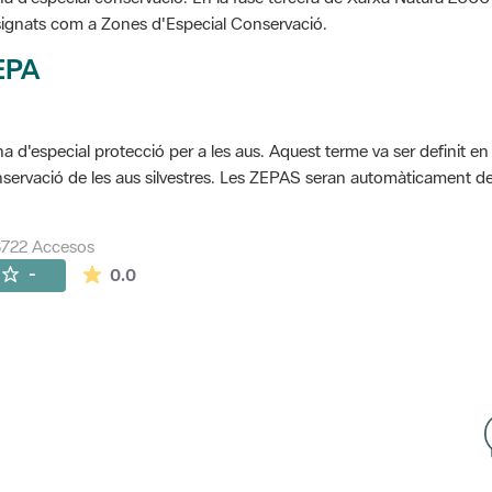
ignats com a Zones d'Especial Conservació.
EPA
a d'especial protecció per a les aus. Aquest terme va ser definit en
servació de les aus silvestres. Les ZEPAS seran automàticament 
722 Accesos
La valoración media es de 0 estrellas de 5.
-
0.0