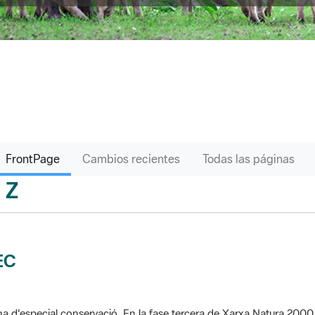
FrontPage
Cambios recientes
Todas las páginas
Z
sari
EC
a d'especial conservació. En la fase tercera de Xarxa Natura 2000 