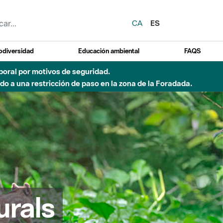
CA
ES
odiversidad
Educación ambiental
FAQS
emporal por motivos de seguridad.
o a una restricción de paso en la zona de la Foradada.
urals