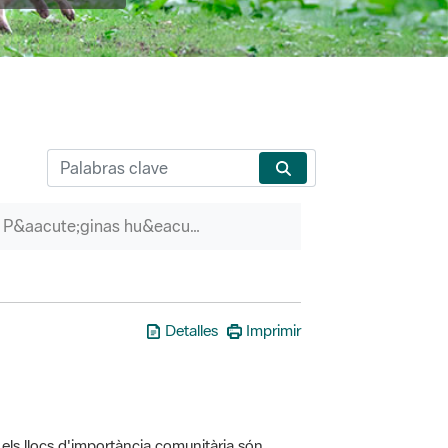
P&aacute;ginas hu&eacute;rfanas
Detalles
Imprimir
els llocs d'importància comunitària són