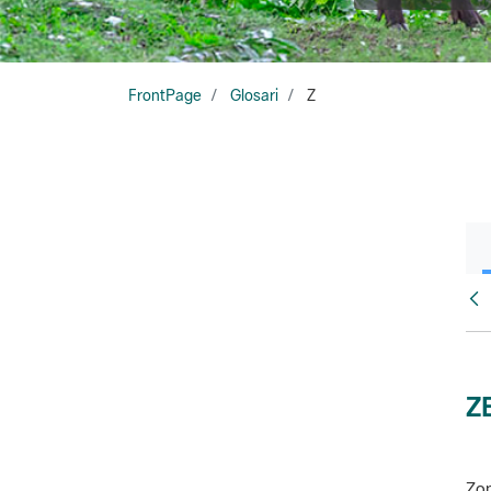
FrontPage
Glosari
Z
Glo
Z
Zon