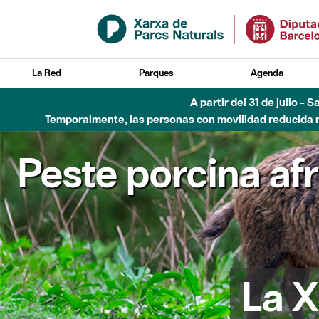
Saltar al contenido principal
La Red
Parques
Agenda
A partir del 31 de julio - 
Temporalmente, las personas con movilidad reducida no
Peste porcina af
La X