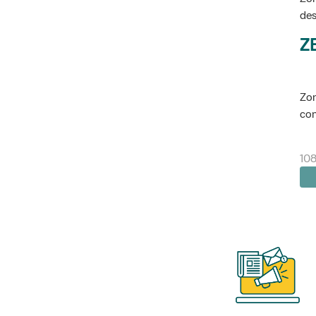
des
Z
Zon
con
108