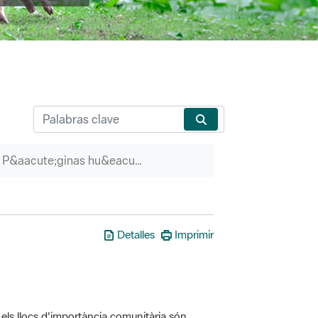
P&aacute;ginas hu&eacute;rfanas
Detalles
Imprimir
els llocs d'importància comunitària són