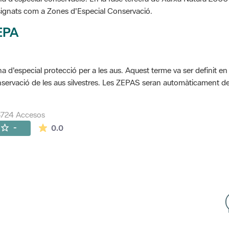
ignats com a Zones d'Especial Conservació.
EPA
a d'especial protecció per a les aus. Aquest terme va ser definit en
servació de les aus silvestres. Les ZEPAS seran automàticament 
8724 Accesos
La valoración media es de 0 estrellas de 5.
-
0.0