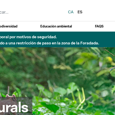
CA
ES
odiversidad
Educación ambiental
FAQS
emporal por motivos de seguridad.
o a una restricción de paso en la zona de la Foradada.
urals