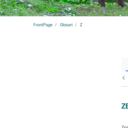
FrontPage
Glosari
Z
Glo
Z
Zon