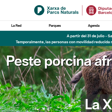
Saltar al contenido principal
La Red
Parques
Agenda
A partir del 31 de julio - 
Temporalmente, las personas con movilidad reducida no
Peste porcina af
La X