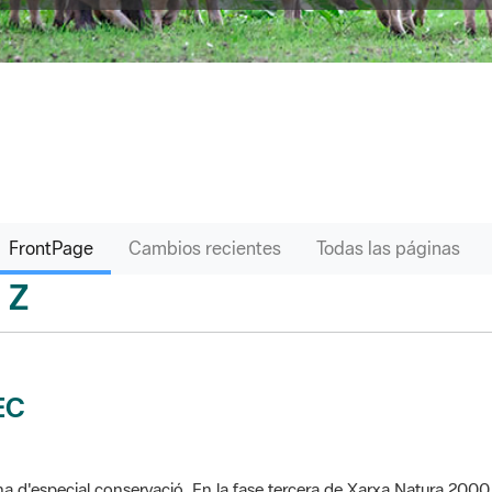
FrontPage
Cambios recientes
Todas las páginas
Z
sari
EC
a d'especial conservació. En la fase tercera de Xarxa Natura 2000 