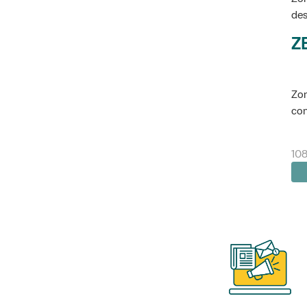
des
Z
Zon
con
10