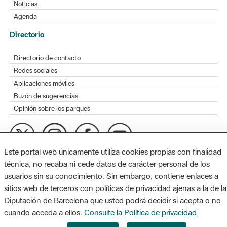
Noticias
Agenda
Directorio
Directorio de contacto
Redes sociales
Aplicaciones móviles
Buzón de sugerencias
Opinión sobre los parques
Este portal web únicamente utiliza cookies propias con finalidad
MAPA WEB
AVISO LEGAL
ACCESIBILIDAD
técnica, no recaba ni cede datos de carácter personal de los
usuarios sin su conocimiento. Sin embargo, contiene enlaces a
Diputación de Barcelona. Edifici Llacuna, 1a planta. Badajoz, 49.
sitios web de terceros con políticas de privacidad ajenas a la de la
08005 Barcelona. Tel. 934 022 428 / xarxaparcs@diba.cat
Diputación de Barcelona que usted podrá decidir si acepta o no
cuando acceda a ellos.
Consulte la Política de privacidad