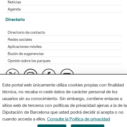
Noticias
Agenda
Directorio
Directorio de contacto
Redes sociales
Aplicaciones móviles
Buzón de sugerencias
Opinión sobre los parques
Este portal web únicamente utiliza cookies propias con finalidad
MAPA WEB
AVISO LEGAL
ACCESIBILIDAD
técnica, no recaba ni cede datos de carácter personal de los
usuarios sin su conocimiento. Sin embargo, contiene enlaces a
Diputación de Barcelona. Edifici Llacuna, 1a planta. Badajoz, 49.
sitios web de terceros con políticas de privacidad ajenas a la de la
08005 Barcelona. Tel. 934 022 428 / xarxaparcs@diba.cat
Diputación de Barcelona que usted podrá decidir si acepta o no
cuando acceda a ellos.
Consulte la Política de privacidad