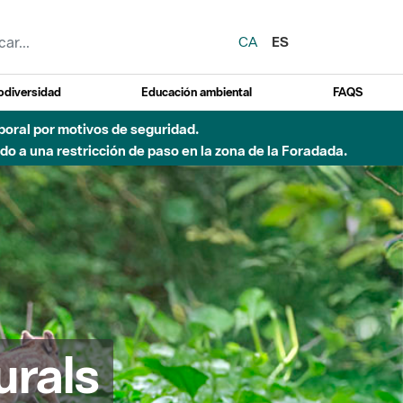
CA
ES
odiversidad
Educación ambiental
FAQS
emporal por motivos de seguridad.
o a una restricción de paso en la zona de la Foradada.
urals