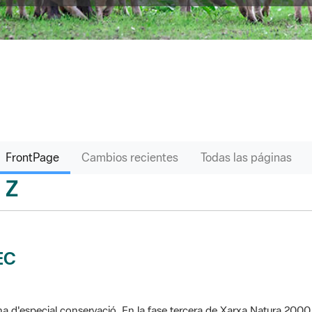
FrontPage
Cambios recientes
Todas las páginas
Z
sari
EC
a d'especial conservació. En la fase tercera de Xarxa Natura 2000 