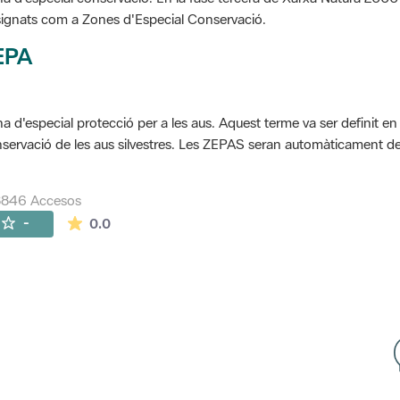
ignats com a Zones d'Especial Conservació.
EPA
a d'especial protecció per a les aus. Aquest terme va ser definit en
servació de les aus silvestres. Les ZEPAS seran automàticament 
8846 Accesos
La valoración media es de 0 estrellas de 5.
-
0.0