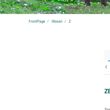
FrontPage
Glosari
Z
Glo
Z
Zon