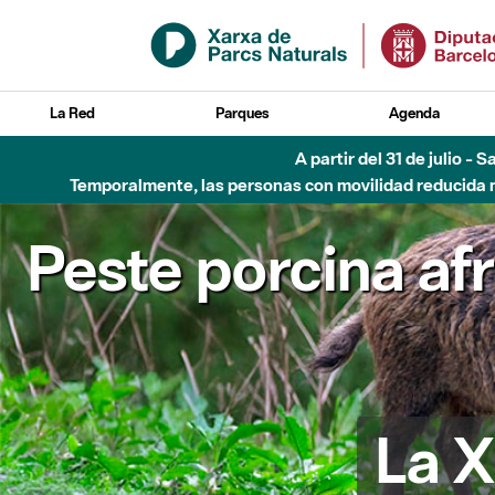
Saltar al contenido principal
La Red
Parques
Agenda
A partir del 31 de julio - 
Temporalmente, las personas con movilidad reducida no
Peste porcina af
La X