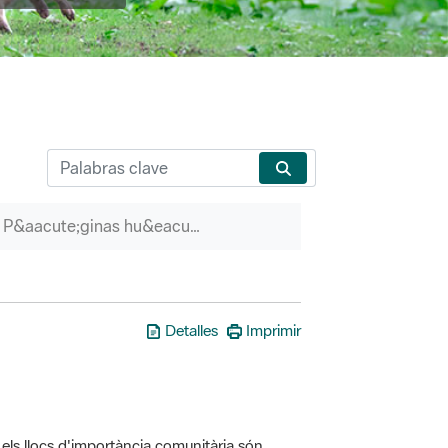
P&aacute;ginas hu&eacute;rfanas
Detalles
Imprimir
els llocs d'importància comunitària són