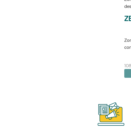
des
Z
Zon
con
10