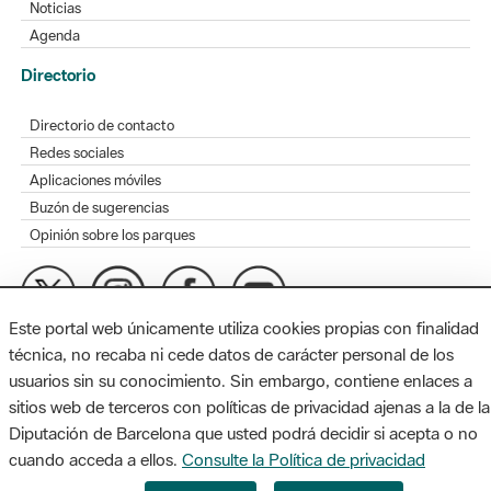
Noticias
Agenda
Directorio
Directorio de contacto
Redes sociales
Aplicaciones móviles
Buzón de sugerencias
Opinión sobre los parques
Este portal web únicamente utiliza cookies propias con finalidad
MAPA WEB
AVISO LEGAL
ACCESIBILIDAD
técnica, no recaba ni cede datos de carácter personal de los
usuarios sin su conocimiento. Sin embargo, contiene enlaces a
Diputación de Barcelona. Edifici Llacuna, 1a planta. Badajoz, 49.
sitios web de terceros con políticas de privacidad ajenas a la de la
08005 Barcelona. Tel. 934 022 428 / xarxaparcs@diba.cat
Diputación de Barcelona que usted podrá decidir si acepta o no
cuando acceda a ellos.
Consulte la Política de privacidad