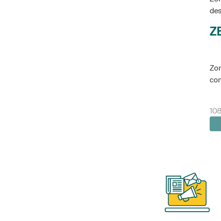
des
Z
Zon
con
10