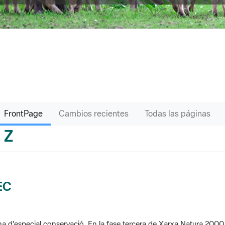
FrontPage
Cambios recientes
Todas las páginas
Z
sari
EC
a d'especial conservació. En la fase tercera de Xarxa Natura 2000 