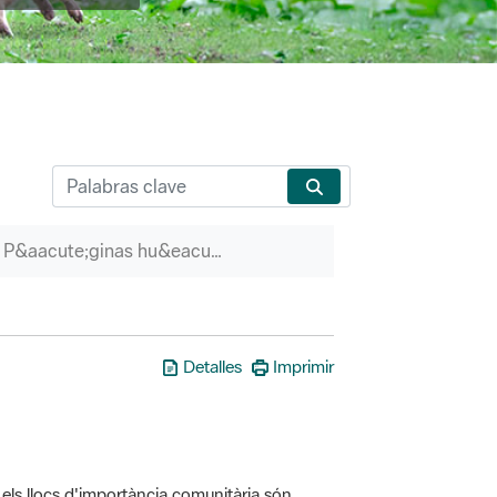
P&aacute;ginas hu&eacute;rfanas
Detalles
Imprimir
els llocs d'importància comunitària són