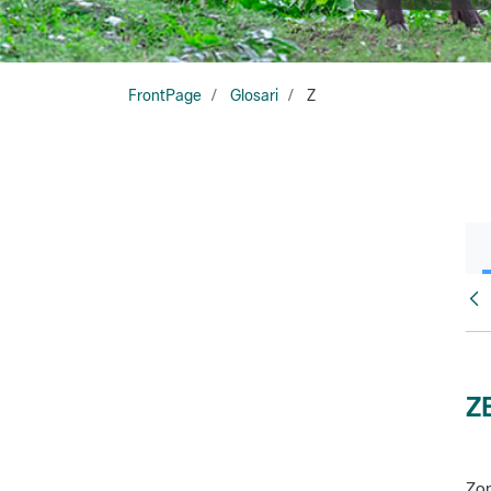
FrontPage
Glosari
Z
Glo
Z
Zon