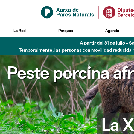
Saltar al contenido principal
La Red
Parques
Agenda
A partir del 31 de julio - 
Temporalmente, las personas con movilidad reducida no
Peste porcina af
La X