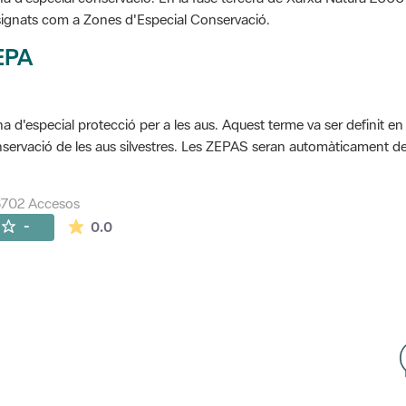
ignats com a Zones d'Especial Conservació.
EPA
a d'especial protecció per a les aus. Aquest terme va ser definit en
servació de les aus silvestres. Les ZEPAS seran automàticament 
8702 Accesos
La valoración media es de 0 estrellas de 5.
-
0.0