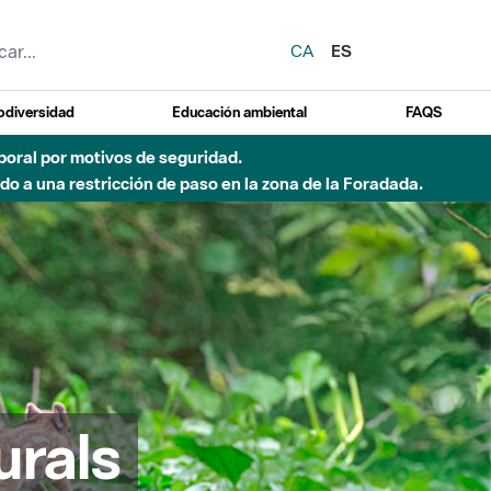
CA
ES
odiversidad
Educación ambiental
FAQS
emporal por motivos de seguridad.
o a una restricción de paso en la zona de la Foradada.
urals