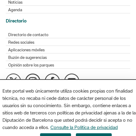
Noticias
Agenda
Directorio
Directorio de contacto
Redes sociales
Aplicaciones móviles
Buzón de sugerencias
Opinión sobre los parques
Este portal web únicamente utiliza cookies propias con finalidad
MAPA WEB
AVISO LEGAL
ACCESIBILIDAD
técnica, no recaba ni cede datos de carácter personal de los
usuarios sin su conocimiento. Sin embargo, contiene enlaces a
Diputación de Barcelona. Edifici Llacuna, 1a planta. Badajoz, 49.
sitios web de terceros con políticas de privacidad ajenas a la de la
08005 Barcelona. Tel. 934 022 428 / xarxaparcs@diba.cat
Diputación de Barcelona que usted podrá decidir si acepta o no
cuando acceda a ellos.
Consulte la Política de privacidad