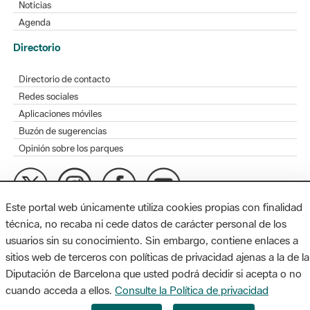
Noticias
Agenda
Directorio
Directorio de contacto
Redes sociales
Aplicaciones móviles
Buzón de sugerencias
Opinión sobre los parques
Este portal web únicamente utiliza cookies propias con finalidad
MAPA WEB
AVISO LEGAL
ACCESIBILIDAD
técnica, no recaba ni cede datos de carácter personal de los
usuarios sin su conocimiento. Sin embargo, contiene enlaces a
Diputación de Barcelona. Edifici Llacuna, 1a planta. Badajoz, 49.
sitios web de terceros con políticas de privacidad ajenas a la de la
08005 Barcelona. Tel. 934 022 428 / xarxaparcs@diba.cat
Diputación de Barcelona que usted podrá decidir si acepta o no
cuando acceda a ellos.
Consulte la Política de privacidad