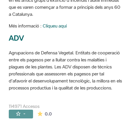
en els antics grups d'extinció d'incendis i auxili immediat
que es varen començar a formar a principis dels anys 60
a Catalunya.
Més informació :
Cliqueu aquí
ADV
Agrupacions de Defensa Vegetal. Entitats de cooperació
entre els pagesos per a lluitar contra les malalties i
plagues de les plantes. Les ADV disposen de tècnics
professionals que assessoren els pagesos per tal
d'afavorir el desenvolupament tecnològic, la millora en els
processos productius i la qualitat de les produccions.
114971 Accesos
La valoración media es de 0 estrellas de 
-
0.0