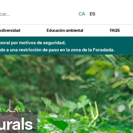
CA
ES
odiversidad
Educación ambiental
FAQS
emporal por motivos de seguridad.
o a una restricción de paso en la zona de la Foradada.
urals