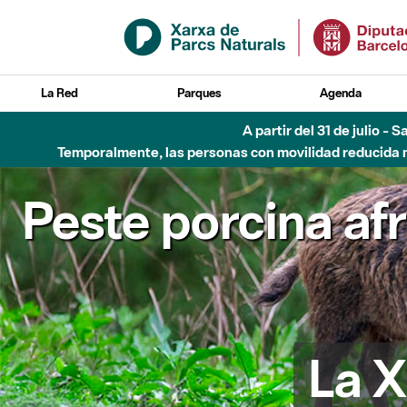
Saltar al contenido principal
La Red
Parques
Agenda
A partir del 31 de julio - 
Temporalmente, las personas con movilidad reducida no
Peste porcina af
La X