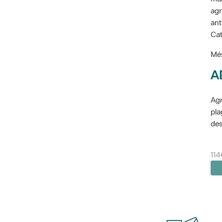
agr
ant
Cat
Més
A
Agr
pla
des
114