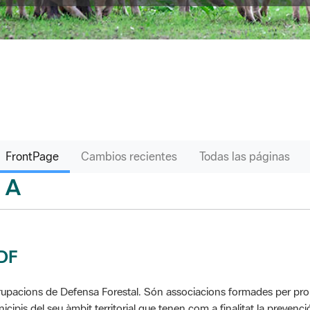
FrontPage
Cambios recientes
Todas las páginas
A
sari
DF
upacions de Defensa Forestal. Són associacions formades per propie
icipis del seu àmbit territorial que tenen com a finalitat la prevenció 