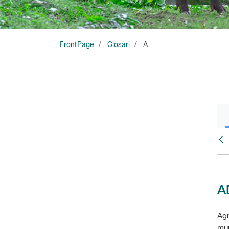
FrontPage
Glosari
A
Glo
A
Agr
mun