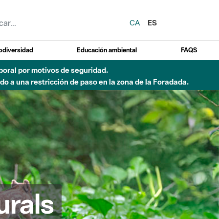
CA
ES
odiversidad
Educación ambiental
FAQS
emporal por motivos de seguridad.
o a una restricción de paso en la zona de la Foradada.
urals