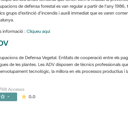
upacions de defensa forestal es van regular a partir de l'any 1986, to
ics grups d'extinció d'incendis i auxili immediat que es varen come
alunya.
 informació :
Cliqueu aquí
DV
upacions de Defensa Vegetal. Entitats de cooperació entre els pageso
gues de les plantes. Les ADV disposen de tècnics professionals que 
envolupament tecnològic, la millora en els processos productius i la
768 Accesos
La valoración media es de 0 estrellas de 5.
-
0.0