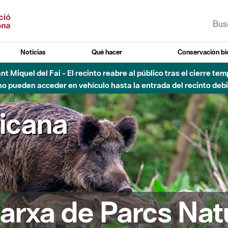
Noticias
Qué hacer
Conservación bi
Sant Miquel del Fai - El recinto reabre al público tras el cierre t
 pueden acceder en vehículo hasta la entrada del recinto debid
ricana
arxa de Parcs Nat