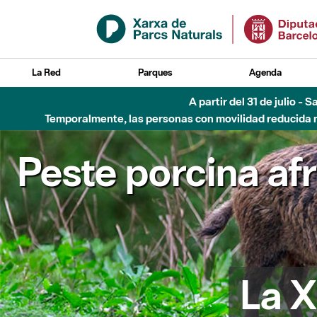
Saltar al contenido principal
La Red
Parques
Agenda
A partir del 31 de julio - 
Temporalmente, las personas con movilidad reducida no
Peste porcina af
La X