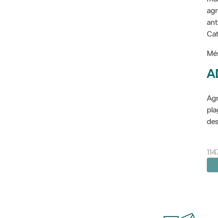
agr
ant
Cat
Més
A
Agr
pla
des
114