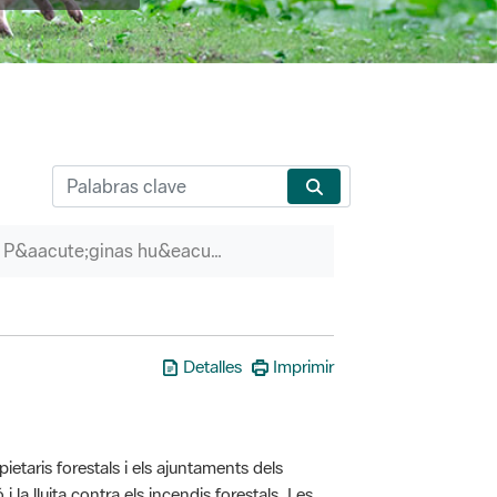
P&aacute;ginas hu&eacute;rfanas
Detalles
Imprimir
taris forestals i els ajuntaments dels
i la lluita contra els incendis forestals. Les