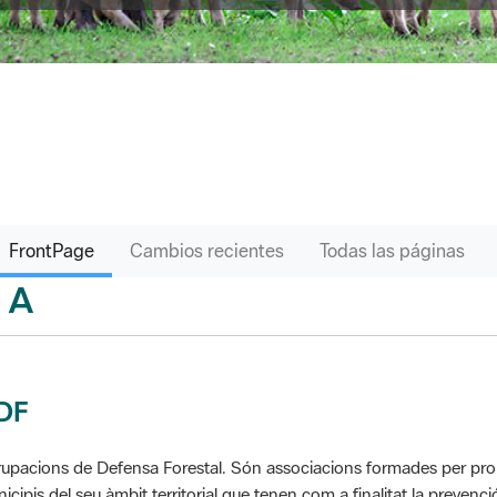
FrontPage
Cambios recientes
Todas las páginas
A
sari
DF
upacions de Defensa Forestal. Són associacions formades per propie
icipis del seu àmbit territorial que tenen com a finalitat la prevenció 