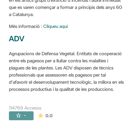
en els antics grups d'extinció d'incendis i auxili immediat
que es varen començar a formar a principis dels anys 60
a Catalunya.
Més informació :
Cliqueu aquí
ADV
Agrupacions de Defensa Vegetal. Entitats de cooperació
entre els pagesos per a lluitar contra les malalties i
plagues de les plantes. Les ADV disposen de tècnics
professionals que assessoren els pagesos per tal
d'afavorir el desenvolupament tecnològic, la millora en els
processos productius i la qualitat de les produccions.
114769 Accesos
La valoración media es de 0 estrellas de 
-
0.0