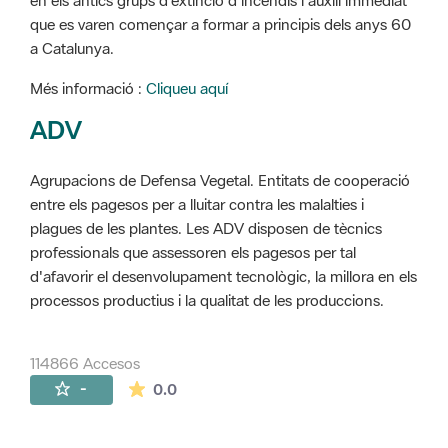
en els antics grups d'extinció d'incendis i auxili immediat
que es varen començar a formar a principis dels anys 60
a Catalunya.
Més informació :
Cliqueu aquí
ADV
Agrupacions de Defensa Vegetal. Entitats de cooperació
entre els pagesos per a lluitar contra les malalties i
plagues de les plantes. Les ADV disposen de tècnics
professionals que assessoren els pagesos per tal
d'afavorir el desenvolupament tecnològic, la millora en els
processos productius i la qualitat de les produccions.
114866 Accesos
La valoración media es de 0 estrellas de 
-
0.0