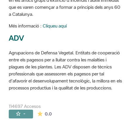
en els antics grups d'extinció d'incendis i auxili immediat
que es varen començar a formar a principis dels anys 60
a Catalunya.
Més informació :
Cliqueu aquí
ADV
Agrupacions de Defensa Vegetal. Entitats de cooperació
entre els pagesos per a lluitar contra les malalties i
plagues de les plantes. Les ADV disposen de tècnics
professionals que assessoren els pagesos per tal
d'afavorir el desenvolupament tecnològic, la millora en els
processos productius i la qualitat de les produccions.
114697 Accesos
La valoración media es de 0 estrellas de 
-
0.0