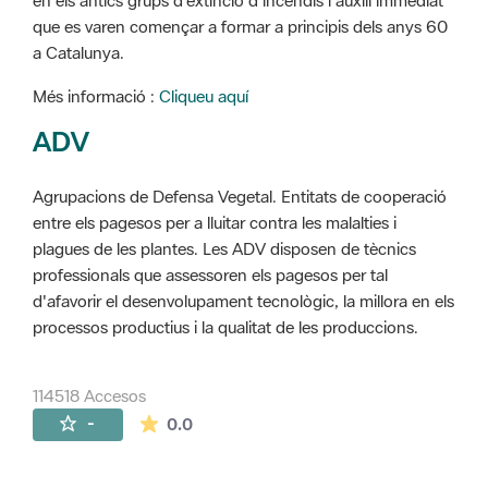
en els antics grups d'extinció d'incendis i auxili immediat
que es varen començar a formar a principis dels anys 60
a Catalunya.
Més informació :
Cliqueu aquí
ADV
Agrupacions de Defensa Vegetal. Entitats de cooperació
entre els pagesos per a lluitar contra les malalties i
plagues de les plantes. Les ADV disposen de tècnics
professionals que assessoren els pagesos per tal
d'afavorir el desenvolupament tecnològic, la millora en els
processos productius i la qualitat de les produccions.
114518 Accesos
La valoración media es de 0 estrellas de 
-
0.0