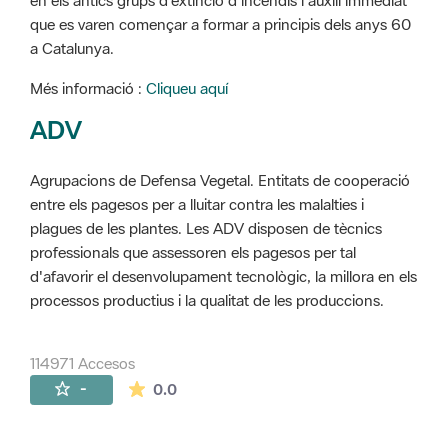
en els antics grups d'extinció d'incendis i auxili immediat
que es varen començar a formar a principis dels anys 60
a Catalunya.
Més informació :
Cliqueu aquí
ADV
Agrupacions de Defensa Vegetal. Entitats de cooperació
entre els pagesos per a lluitar contra les malalties i
plagues de les plantes. Les ADV disposen de tècnics
professionals que assessoren els pagesos per tal
d'afavorir el desenvolupament tecnològic, la millora en els
processos productius i la qualitat de les produccions.
114971 Accesos
La valoración media es de 0 estrellas de 
-
0.0