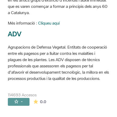
en els antics grups d'extinció d'incendis i auxili immediat
que es varen començar a formar a principis dels anys 60
a Catalunya.
Més informació :
Cliqueu aquí
ADV
Agrupacions de Defensa Vegetal. Entitats de cooperació
entre els pagesos per a lluitar contra les malalties i
plagues de les plantes. Les ADV disposen de tècnics
professionals que assessoren els pagesos per tal
d'afavorir el desenvolupament tecnològic, la millora en els
processos productius i la qualitat de les produccions.
114693 Accesos
La valoración media es de 0 estrellas de 
-
0.0