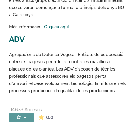
en els antics grups d'extinció d'incendis i auxili immediat
que es varen començar a formar a principis dels anys 60
a Catalunya.
Més informació :
Cliqueu aquí
ADV
Agrupacions de Defensa Vegetal. Entitats de cooperació
entre els pagesos per a lluitar contra les malalties i
plagues de les plantes. Les ADV disposen de tècnics
professionals que assessoren els pagesos per tal
d'afavorir el desenvolupament tecnològic, la millora en els
processos productius i la qualitat de les produccions.
114678 Accesos
La valoración media es de 0 estrellas de 
-
0.0