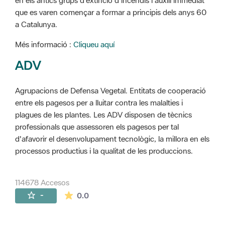
en els antics grups d'extinció d'incendis i auxili immediat
que es varen començar a formar a principis dels anys 60
a Catalunya.
Més informació :
Cliqueu aquí
ADV
Agrupacions de Defensa Vegetal. Entitats de cooperació
entre els pagesos per a lluitar contra les malalties i
plagues de les plantes. Les ADV disposen de tècnics
professionals que assessoren els pagesos per tal
d'afavorir el desenvolupament tecnològic, la millora en els
processos productius i la qualitat de les produccions.
114678 Accesos
La valoración media es de 0 estrellas de 
-
0.0