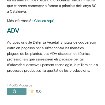
en els antics grups d'extinció d'incendis i auxili immediat
que es varen començar a formar a principis dels anys 60
a Catalunya.
Més informació :
Cliqueu aquí
ADV
Agrupacions de Defensa Vegetal. Entitats de cooperació
entre els pagesos per a lluitar contra les malalties i
plagues de les plantes. Les ADV disposen de tècnics
professionals que assessoren els pagesos per tal
d'afavorir el desenvolupament tecnològic, la millora en els
processos productius i la qualitat de les produccions.
114585 Accesos
La valoración media es de 0 estrellas de 
-
0.0