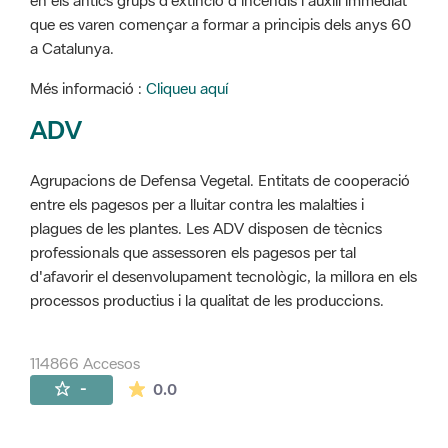
en els antics grups d'extinció d'incendis i auxili immediat
que es varen començar a formar a principis dels anys 60
a Catalunya.
Més informació :
Cliqueu aquí
ADV
Agrupacions de Defensa Vegetal. Entitats de cooperació
entre els pagesos per a lluitar contra les malalties i
plagues de les plantes. Les ADV disposen de tècnics
professionals que assessoren els pagesos per tal
d'afavorir el desenvolupament tecnològic, la millora en els
processos productius i la qualitat de les produccions.
114866 Accesos
La valoración media es de 0 estrellas de 
-
0.0