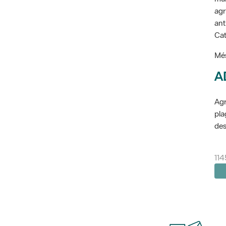
agr
ant
Cat
Més
A
Agr
pla
des
114