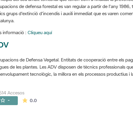
upacions de defensa forestal es van regular a partir de l'any 1986, to
ics grups d'extinció d'incendis i auxili immediat que es varen come
alunya.
 informació :
Cliqueu aquí
DV
upacions de Defensa Vegetal. Entitats de cooperació entre els pageso
gues de les plantes. Les ADV disposen de tècnics professionals que 
envolupament tecnològic, la millora en els processos productius i la
514 Accesos
La valoración media es de 0 estrellas de 5.
-
0.0