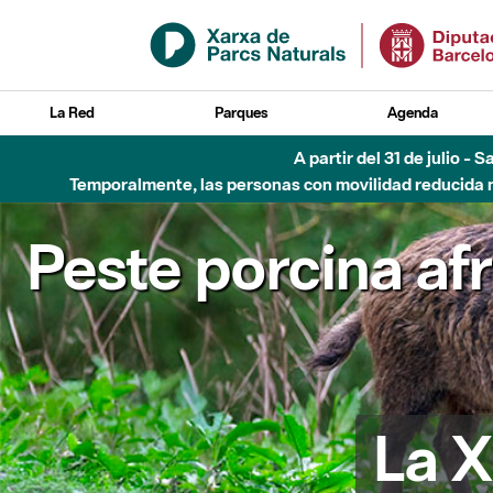
Saltar al contenido principal
La Red
Parques
Agenda
A partir del 31 de julio - 
Temporalmente, las personas con movilidad reducida no
Peste porcina af
La X