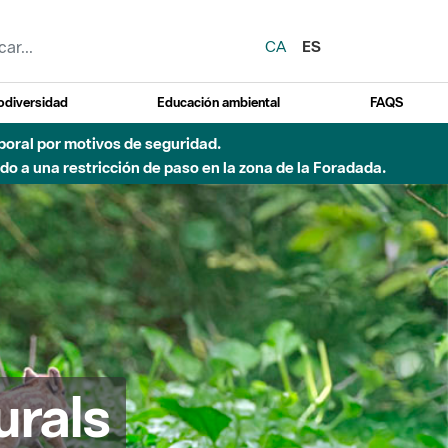
CA
ES
odiversidad
Educación ambiental
FAQS
emporal por motivos de seguridad.
o a una restricción de paso en la zona de la Foradada.
urals