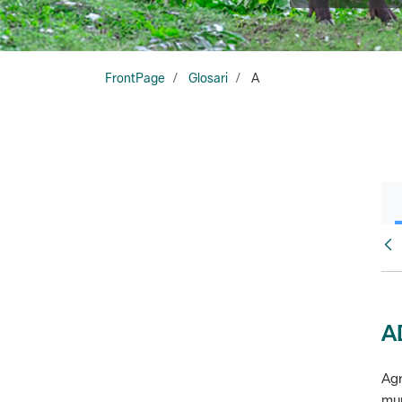
FrontPage
Glosari
A
Glo
A
Agr
mun