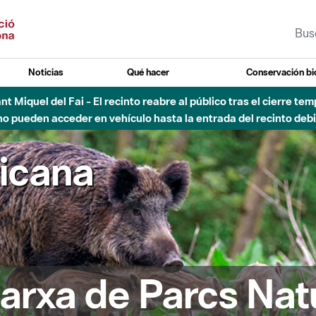
Noticias
Qué hacer
Conservación bi
Sant Miquel del Fai - El recinto reabre al público tras el cierre t
 pueden acceder en vehículo hasta la entrada del recinto debid
ricana
arxa de Parcs Nat