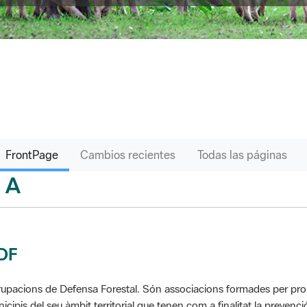
FrontPage
Cambios recientes
Todas las páginas
A
sari
DF
upacions de Defensa Forestal. Són associacions formades per propie
icipis del seu àmbit territorial que tenen com a finalitat la prevenció 