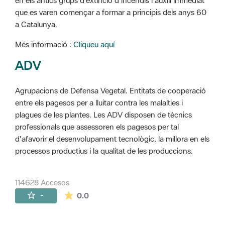
en els antics grups d'extinció d'incendis i auxili immediat
que es varen començar a formar a principis dels anys 60
a Catalunya.
Més informació :
Cliqueu aquí
ADV
Agrupacions de Defensa Vegetal. Entitats de cooperació
entre els pagesos per a lluitar contra les malalties i
plagues de les plantes. Les ADV disposen de tècnics
professionals que assessoren els pagesos per tal
d'afavorir el desenvolupament tecnològic, la millora en els
processos productius i la qualitat de les produccions.
114628 Accesos
La valoración media es de 0 estrellas de 
-
0.0