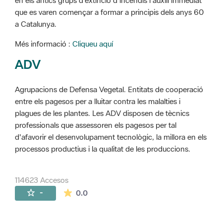
en els antics grups d'extinció d'incendis i auxili immediat
que es varen començar a formar a principis dels anys 60
a Catalunya.
Més informació :
Cliqueu aquí
ADV
Agrupacions de Defensa Vegetal. Entitats de cooperació
entre els pagesos per a lluitar contra les malalties i
plagues de les plantes. Les ADV disposen de tècnics
professionals que assessoren els pagesos per tal
d'afavorir el desenvolupament tecnològic, la millora en els
processos productius i la qualitat de les produccions.
114623 Accesos
La valoración media es de 0 estrellas de 
-
0.0