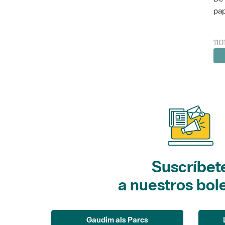
pap
110
Suscríbet
a nuestros bol
Gaudim als Parcs