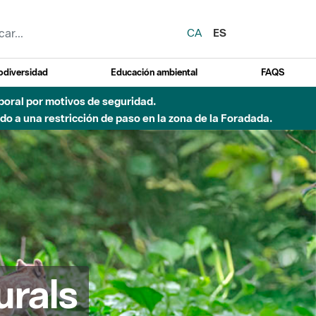
CA
ES
odiversidad
Educación ambiental
FAQS
emporal por motivos de seguridad.
o a una restricción de paso en la zona de la Foradada.
urals