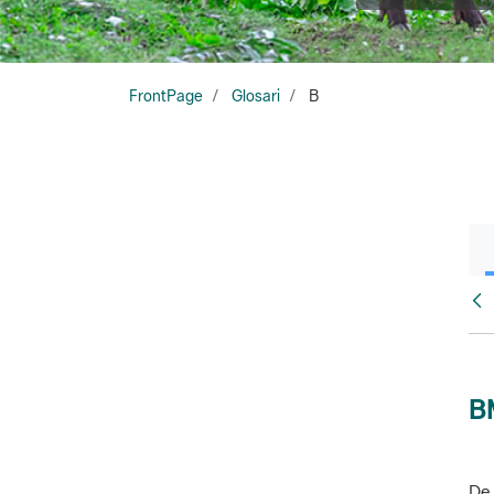
FrontPage
Glosari
B
Glo
B
De 