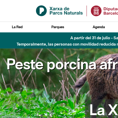
Saltar al contenido principal
La Red
Parques
Agenda
A partir del 31 de julio - 
Temporalmente, las personas con movilidad reducida no
Peste porcina af
La X