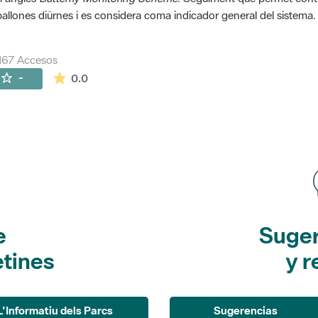
allones diürnes i es considera coma indicador general del sistema.
167 Accesos
La valoración media es de 0 estrellas de 5.
-
0.0
e
Suger
etines
y r
L'Informatiu dels Parcs
Sugerencias