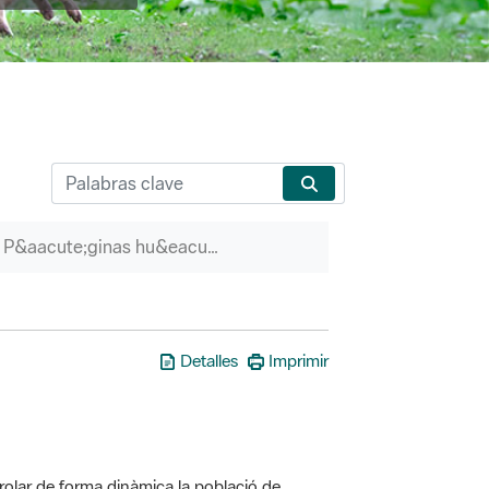
P&aacute;ginas hu&eacute;rfanas
Detalles
Imprimir
olar de forma dinàmica la població de