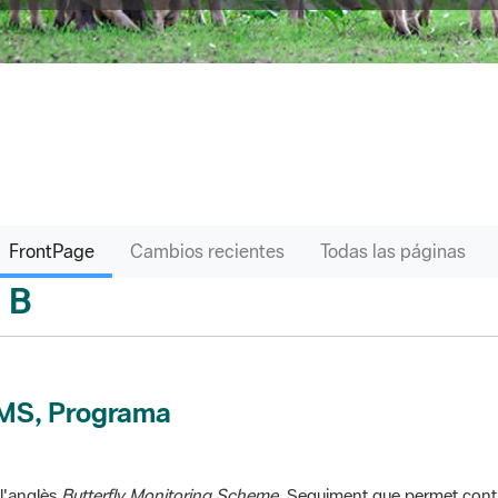
FrontPage
Cambios recientes
Todas las páginas
B
sari
MS, Programa
l'anglès
Butterfly Monitoring Scheme
. Seguiment que permet contr