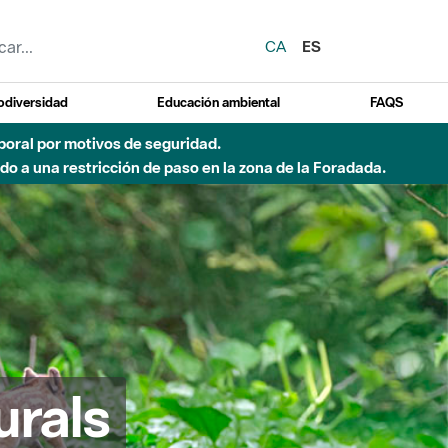
CA
ES
odiversidad
Educación ambiental
FAQS
emporal por motivos de seguridad.
o a una restricción de paso en la zona de la Foradada.
urals