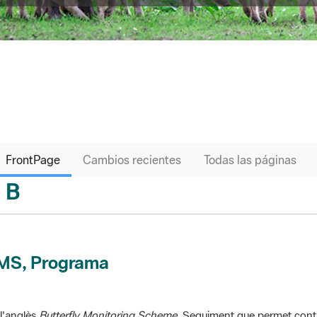
FrontPage
Cambios recientes
Todas las páginas
B
sari
MS, Programa
l'anglès
Butterfly Monitoring Scheme
. Seguiment que permet contr