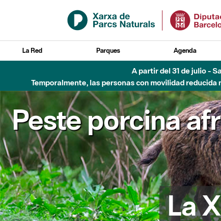
Saltar al contenido principal
La Red
Parques
Agenda
A partir del 31 de julio - 
Temporalmente, las personas con movilidad reducida no
Peste porcina af
La X