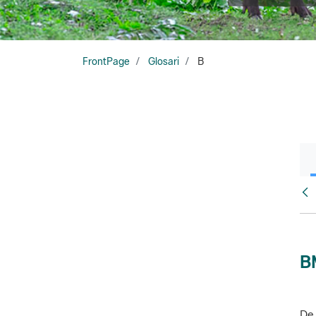
FrontPage
Glosari
B
Glo
B
De 