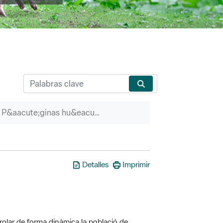
P&aacute;ginas hu&eacute;rfanas
Detalles
Imprimir
olar de forma dinàmica la població de