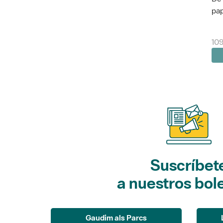
pap
10
Suscríbet
a nuestros bol
Gaudim als Parcs