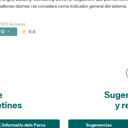
allones diürnes i es considera coma indicador general del sistema.
9972 Accesos
La valoración media es de 0 estrellas de 5.
-
0.0
e
Suger
etines
y r
L'Informatiu dels Parcs
Sugerencias