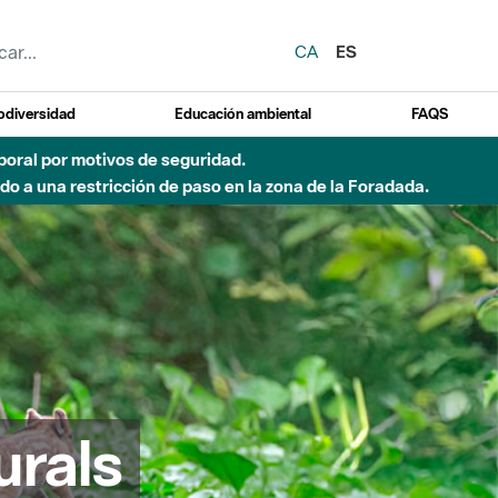
CA
ES
odiversidad
Educación ambiental
FAQS
emporal por motivos de seguridad.
o a una restricción de paso en la zona de la Foradada.
urals