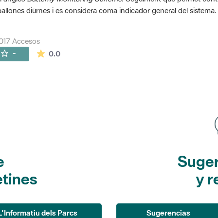
allones diürnes i es considera coma indicador general del sistema.
017 Accesos
La valoración media es de 0 estrellas de 5.
-
0.0
e
Suger
etines
y r
L'Informatiu dels Parcs
Sugerencias