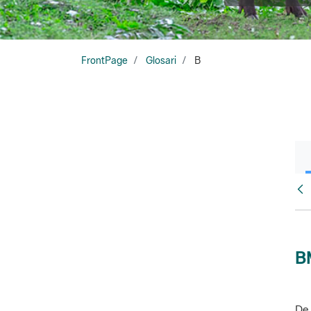
FrontPage
Glosari
B
Glo
B
De 