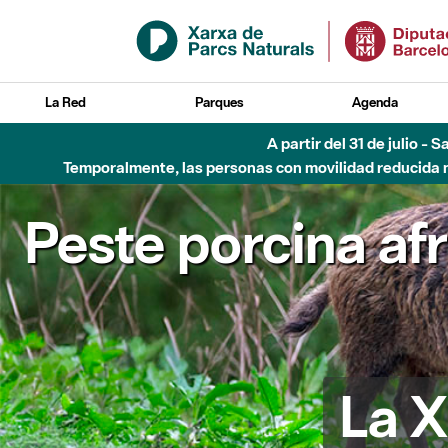
Saltar al contenido principal
La Red
Parques
Agenda
A partir del 31 de julio - 
Temporalmente, las personas con movilidad reducida no
Peste porcina af
La X