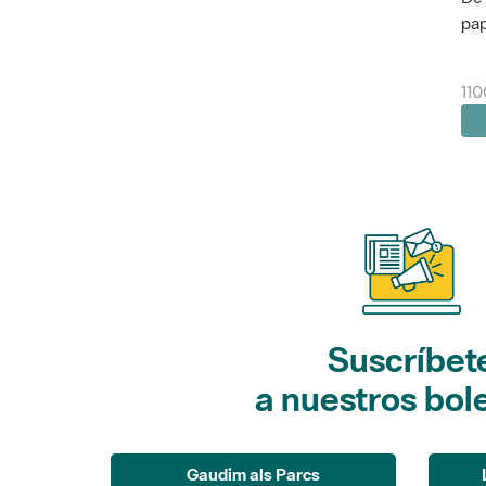
pap
110
Suscríbet
a nuestros bol
Gaudim als Parcs