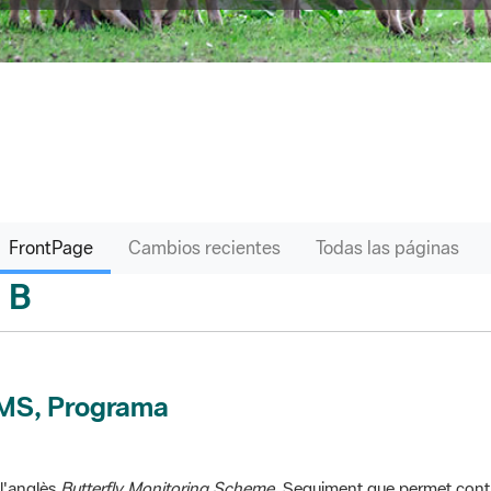
FrontPage
Cambios recientes
Todas las páginas
B
sari
MS, Programa
l'anglès
Butterfly Monitoring Scheme
. Seguiment que permet contr