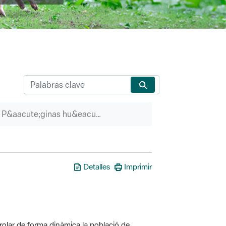
P&aacute;ginas hu&eacute;rfanas
Detalles
Imprimir
olar de forma dinàmica la població de