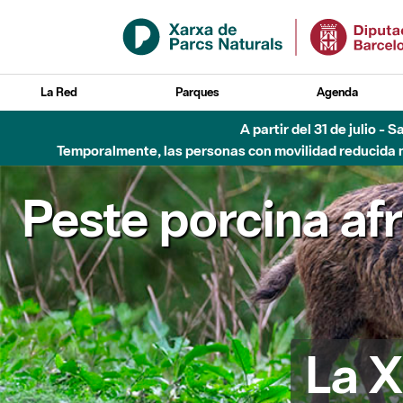
Saltar al contenido principal
La Red
Parques
Agenda
A partir del 31 de julio - 
Temporalmente, las personas con movilidad reducida no
Peste porcina af
La X