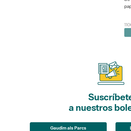
pap
110
Suscríbet
a nuestros bol
Gaudim als Parcs