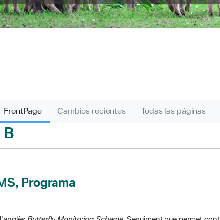
FrontPage
Cambios recientes
Todas las páginas
B
sari
MS, Programa
l'anglès
Butterfly Monitoring Scheme
. Seguiment que permet contr