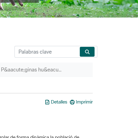
P&aacute;ginas hu&eacute;rfanas
Detalles
Imprimir
olar de forma dinàmica la població de