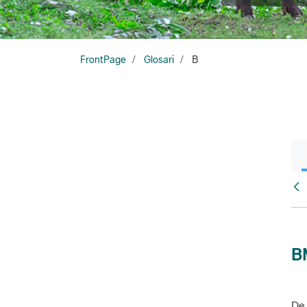
FrontPage
Glosari
B
Glo
B
De 