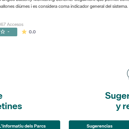
allones diürnes i es considera coma indicador general del sistema.
167 Accesos
La valoración media es de 0 estrellas de 5.
-
0.0
e
Suger
etines
y r
L'Informatiu dels Parcs
Sugerencias