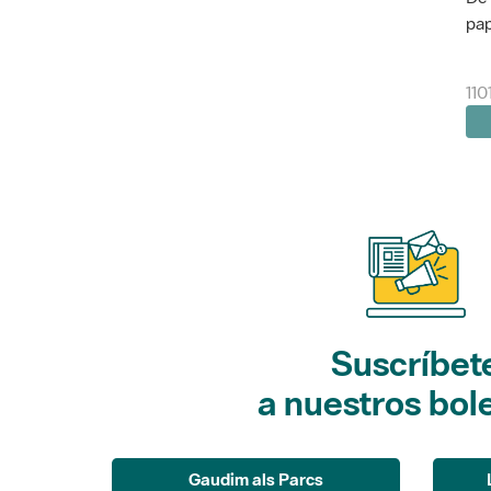
pap
110
Suscríbet
a nuestros bol
Gaudim als Parcs