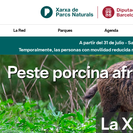
Saltar al contenido principal
La Red
Parques
Agenda
A partir del 31 de julio - 
Temporalmente, las personas con movilidad reducida no
Peste porcina af
La X