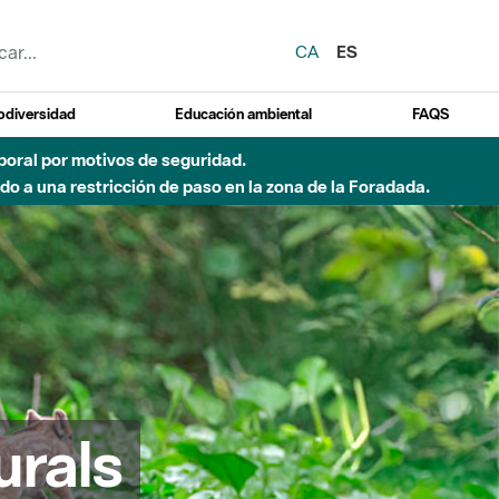
CA
ES
odiversidad
Educación ambiental
FAQS
emporal por motivos de seguridad.
o a una restricción de paso en la zona de la Foradada.
urals