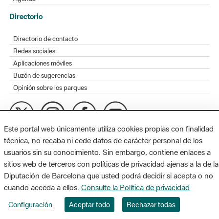
Directorio
Directorio de contacto
Redes sociales
Aplicaciones móviles
Buzón de sugerencias
Opinión sobre los parques
Este portal web únicamente utiliza cookies propias con finalidad
MAPA WEB
AVISO LEGAL
ACCESIBILIDAD
técnica, no recaba ni cede datos de carácter personal de los
usuarios sin su conocimiento. Sin embargo, contiene enlaces a
Diputación de Barcelona. Edifici Llacuna, 1a planta. Badajoz, 49.
sitios web de terceros con políticas de privacidad ajenas a la de la
08005 Barcelona. Tel. 934 022 428 / xarxaparcs@diba.cat
Diputación de Barcelona que usted podrá decidir si acepta o no
cuando acceda a ellos.
Consulte la Política de privacidad
Configuración
Aceptar todo
Rechazar todas