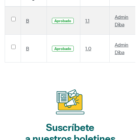
Admin
B
1.1
Aprobado
Diba
Admin
B
1.0
Aprobado
Diba
Suscríbete
a nuestros boletines