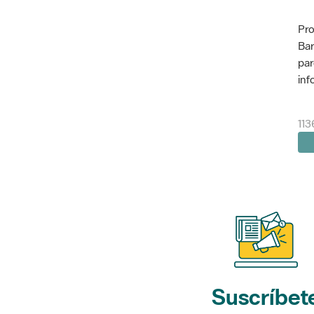
Pro
Bar
par
inf
113
Suscríbet
a nuestros bol