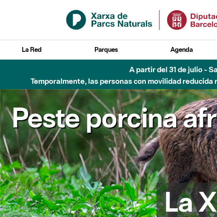
Saltar al contenido principal
La Red
Parques
Agenda
Hasta diciembre de 2026 - Parque Fluvial Besós
Peste porcina af
La X