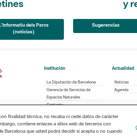
L'Informatiu dels Parcs
Sugerencias
(noticias)
Institución
Actualidad
La Diputación de Barcelona
Noticias
Gerencia de Servicios de
Agenda
Espacios Naturales
Contacto
con finalidad técnica, no recaba ni cede datos de carácter
embargo, contiene enlaces a sitios web de terceros con
Diputación de Barcelona. Edifici Llacuna, 1a planta
n de Barcelona que usted podrá decidir si acepta o no cuando
/ xarxaparcs@diba.cat