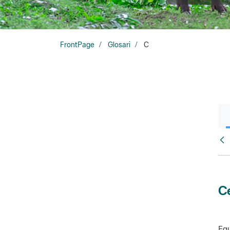
FrontPage
Glosari
C
Glo
Ce
Equ
amb