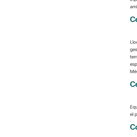
C
Llo
ges
tem
esp
Més
C
Equ
el 
C