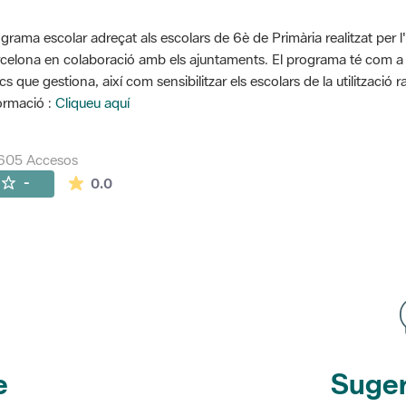
grama escolar adreçat als escolars de 6è de Primària realitzat per l
celona en colaboració amb els ajuntaments. El programa té com a o
cs que gestiona, així com sensibilitzar els escolars de la utilització 
ormació :
Cliqueu aquí
605 Accesos
La valoración media es de 0 estrellas de 5.
-
0.0
e
Suger
etines
y r