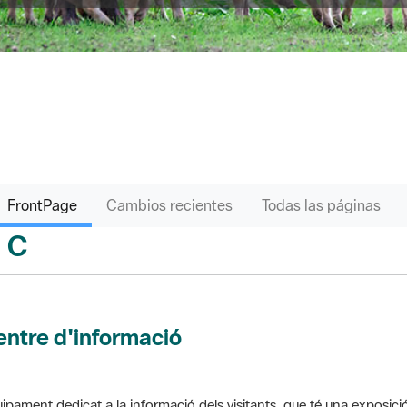
FrontPage
Cambios recientes
Todas las páginas
C
sari
ntre d'informació
ipament dedicat a la informació dels visitants, que té una exposici
 el parc. Pot comptar amb venda de productes o bé gestionar altres s