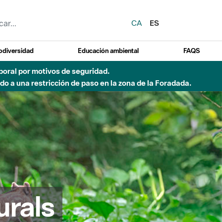
CA
ES
odiversidad
Educación ambiental
FAQS
 a obras de construcción de una pasarela sobre el río
urals