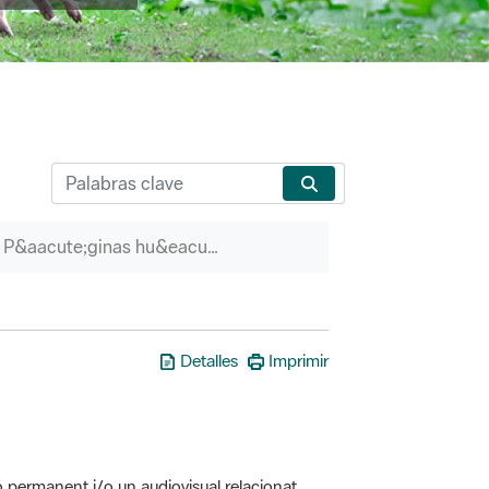
P&aacute;ginas hu&eacute;rfanas
Detalles
Imprimir
ó permanent i/o un audiovisual relacionat
erveis associats (itineraris guiats, etc.)