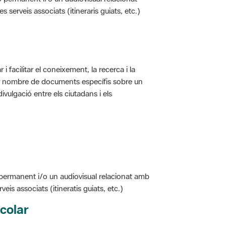
i facilitar el coneixement, la recerca i la
jor nombre de documents específis sobre un
ivulgació entre els ciutadans i els
 permanent i/o un audiovisual relacionat amb
is associats (itineratis guiats, etc.)
colar