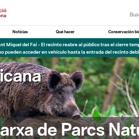
Noticias
Qué hacer
Conservación bi
 - Afectaciones en el cauce del Parque Fluvial del Besòs debido
ricana
arxa de Parcs Nat