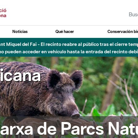
Noticias
Qué hacer
Conservación bi
 - Afectaciones en el cauce del Parque Fluvial del Besòs debido
ricana
arxa de Parcs Nat