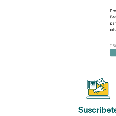
Pro
Bar
par
inf
113
Suscríbet
a nuestros bol