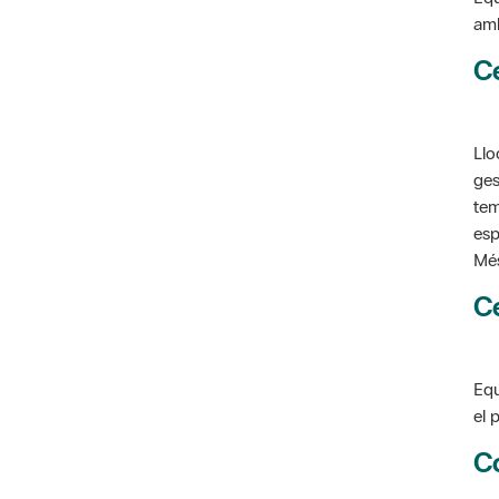
C
Llo
ges
tem
esp
Més
C
Equ
el 
C