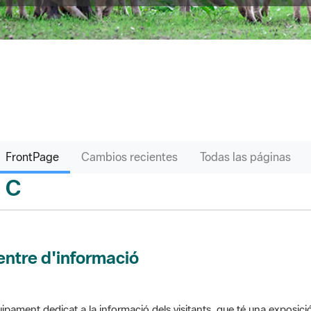
FrontPage
Cambios recientes
Todas las páginas
C
sari
ntre d'informació
ipament dedicat a la informació dels visitants, que té una exposici
 el parc. Pot comptar amb venda de productes o bé gestionar altres s