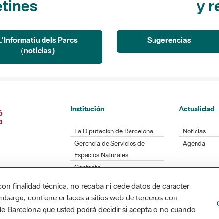
L'Informatiu dels Parcs
Sugerencias
(noticias)
Institución
Actualidad
La Diputación de Barcelona
Noticias
Gerencia de Servicios de
Agenda
Espacios Naturales
Contacto
con finalidad técnica, no recaba ni cede datos de carácter
embargo, contiene enlaces a sitios web de terceros con
Diputación de Barcelona. Edifici Llacuna, 1a planta
n de Barcelona que usted podrá decidir si acepta o no cuando
/ xarxaparcs@diba.cat