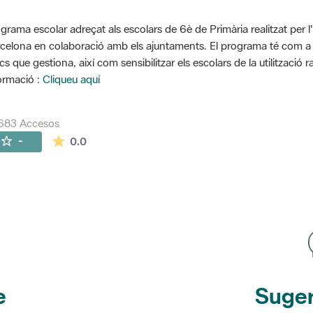
grama escolar adreçat als escolars de 6è de Primària realitzat per l
celona en colaboració amb els ajuntaments. El programa té com a o
cs que gestiona, així com sensibilitzar els escolars de la utilització 
ormació :
Cliqueu aquí
683 Accesos
La valoración media es de 0 estrellas de 5.
-
0.0
e
Suger
etines
y r