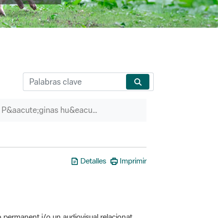
P&aacute;ginas hu&eacute;rfanas
Detalles
Imprimir
ó permanent i/o un audiovisual relacionat
erveis associats (itineraris guiats, etc.)