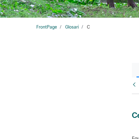
FrontPage
Glosari
C
Glo
Ce
Equ
amb