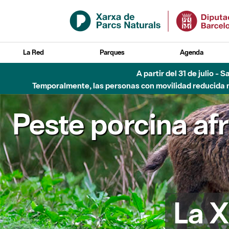
Saltar al contenido principal
La Red
Parques
Agenda
Hasta diciembre de 2026 - Parque Fluvial Besós
Peste porcina af
La X