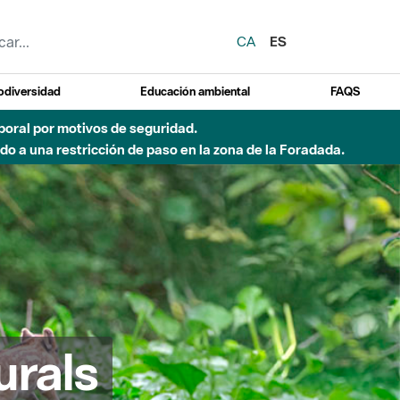
CA
ES
odiversidad
Educación ambiental
FAQS
 a obras de construcción de una pasarela sobre el río
urals