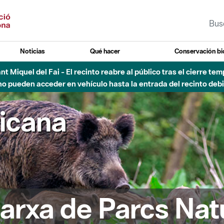
Noticias
Qué hacer
Conservación bi
 - Afectaciones en el cauce del Parque Fluvial del Besòs debido
ricana
arxa de Parcs Nat