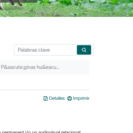
P&aacute;ginas hu&eacute;rfanas
Detalles
Imprimir
ó permanent i/o un audiovisual relacionat
erveis associats (itineraris guiats, etc.)