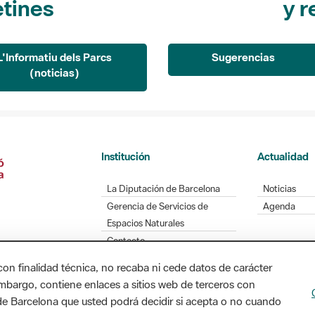
L'Informatiu dels Parcs
Sugerencias
(noticias)
Institución
Actualidad
La Diputación de Barcelona
Noticias
Gerencia de Servicios de
Agenda
Espacios Naturales
Contacto
con finalidad técnica, no recaba ni cede datos de carácter
embargo, contiene enlaces a sitios web de terceros con
Diputación de Barcelona. Edifici Llacuna, 1a planta
n de Barcelona que usted podrá decidir si acepta o no cuando
/ xarxaparcs@diba.cat