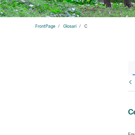
FrontPage
Glosari
C
Glo
Ce
Equ
amb