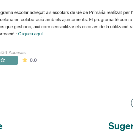
grama escolar adreçat als escolars de 6è de Primària realitzat per l
celona en colaboració amb els ajuntaments. El programa té com a o
cs que gestiona, així com sensibilitzar els escolars de la utilització 
ormació :
Cliqueu aquí
634 Accesos
La valoración media es de 0 estrellas de 5.
-
0.0
e
Suger
etines
y r