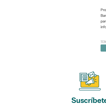
Pro
Bar
par
inf
113
Suscríbet
a nuestros bol