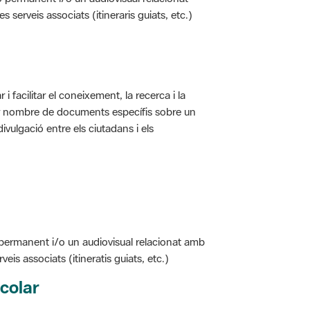
i facilitar el coneixement, la recerca i la
jor nombre de documents específis sobre un
ivulgació entre els ciutadans i els
 permanent i/o un audiovisual relacionat amb
is associats (itineratis guiats, etc.)
colar