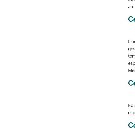
C
Llo
ges
tem
esp
Més
C
Equ
el 
C