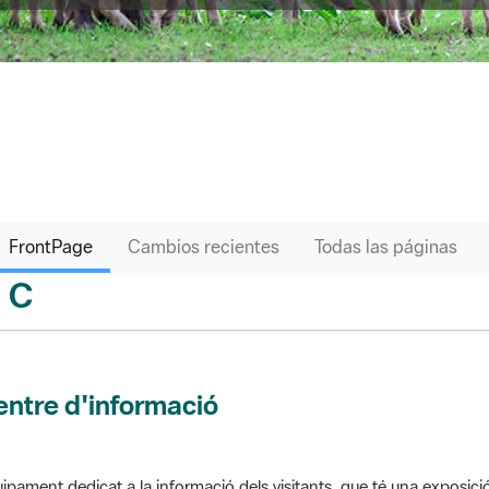
FrontPage
Cambios recientes
Todas las páginas
C
sari
ntre d'informació
ipament dedicat a la informació dels visitants, que té una exposici
 el parc. Pot comptar amb venda de productes o bé gestionar altres s