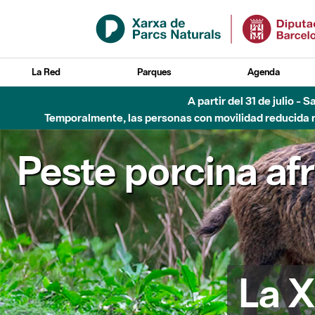
Saltar al contenido principal
La Red
Parques
Agenda
Hasta diciembre de 2026 - Parque Fluvial Besós
Peste porcina af
La X