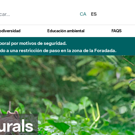
CA
ES
odiversidad
Educación ambiental
FAQS
 a obras de construcción de una pasarela sobre el río
urals