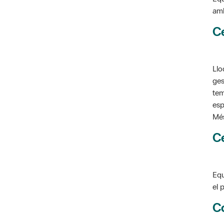
C
Llo
ges
tem
esp
Més
C
Equ
el 
C