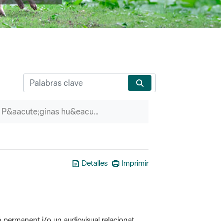
P&aacute;ginas hu&eacute;rfanas
Detalles
Imprimir
ó permanent i/o un audiovisual relacionat
erveis associats (itineraris guiats, etc.)