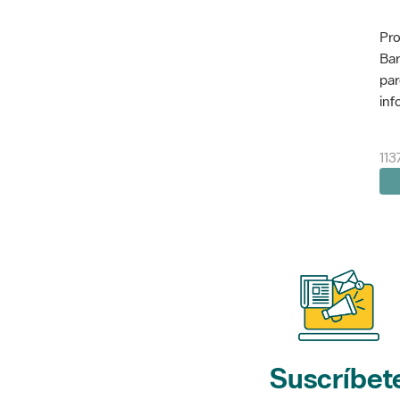
Pro
Bar
par
inf
113
Suscríbet
a nuestros bol