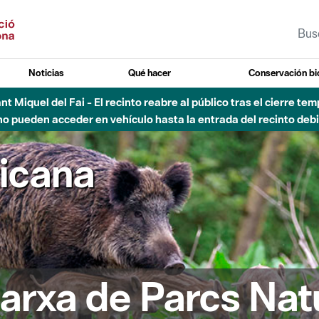
Noticias
Qué hacer
Conservación bi
 - Afectaciones en el cauce del Parque Fluvial del Besòs debido
ricana
arxa de Parcs Nat