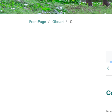
FrontPage
Glosari
C
Glo
Ce
Equ
amb