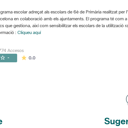
grama escolar adreçat als escolars de 6è de Primària realitzat per l
celona en colaboració amb els ajuntaments. El programa té com a o
cs que gestiona, així com sensibilitzar els escolars de la utilització 
ormació :
Cliqueu aquí
774 Accesos
La valoración media es de 0 estrellas de 5.
-
0.0
e
Suger
etines
y r