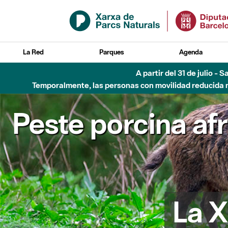
Saltar al contenido principal
La Red
Parques
Agenda
Hasta diciembre de 2026 - Parque Fluvial Besós
Peste porcina af
La X