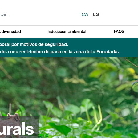
CA
ES
odiversidad
Educación ambiental
FAQS
 a obras de construcción de una pasarela sobre el río
urals