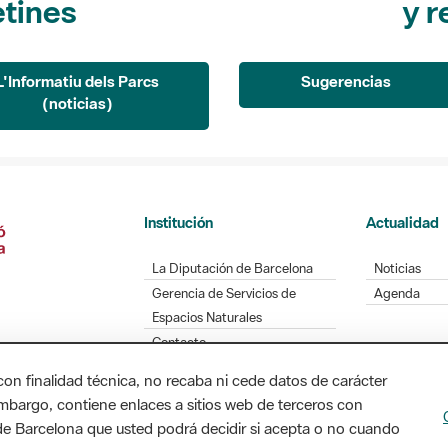
L'Informatiu dels Parcs
Sugerencias
(noticias)
Institución
Actualidad
La Diputación de Barcelona
Noticias
Gerencia de Servicios de
Agenda
Espacios Naturales
Contacto
con finalidad técnica, no recaba ni cede datos de carácter
embargo, contiene enlaces a sitios web de terceros con
Diputación de Barcelona. Edifici Llacuna, 1a planta
n de Barcelona que usted podrá decidir si acepta o no cuando
/ xarxaparcs@diba.cat