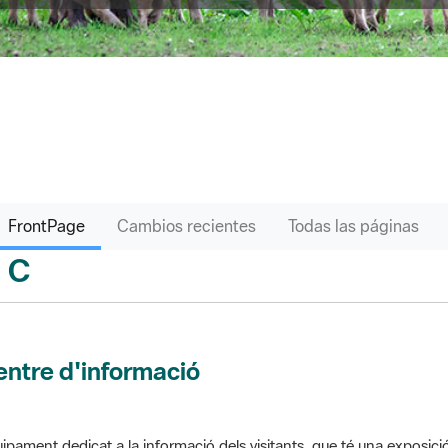
FrontPage
Cambios recientes
Todas las páginas
C
sari
ntre d'informació
ipament dedicat a la informació dels visitants, que té una exposici
 el parc. Pot comptar amb venda de productes o bé gestionar altres s