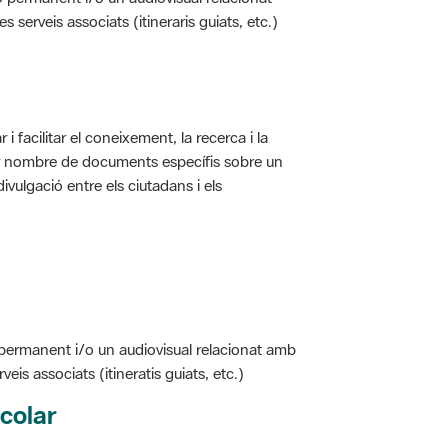
i facilitar el coneixement, la recerca i la
jor nombre de documents específis sobre un
ivulgació entre els ciutadans i els
 permanent i/o un audiovisual relacionat amb
is associats (itineratis guiats, etc.)
colar