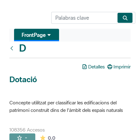
FrontPage
D
Glosari
Detalles
Imprimir
Dotació
Concepte utilitzat per classificar les edificacions del
patrimoni construït dins de l'àmbit dels espais naturals
108356 Accesos
La valoración media es de 0 estrellas de 
-
0.0