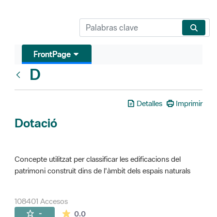
FrontPage
D
Glosari
Detalles
Imprimir
Dotació
Concepte utilitzat per classificar les edificacions del
patrimoni construït dins de l'àmbit dels espais naturals
108401 Accesos
La valoración media es de 0 estrellas de 
-
0.0