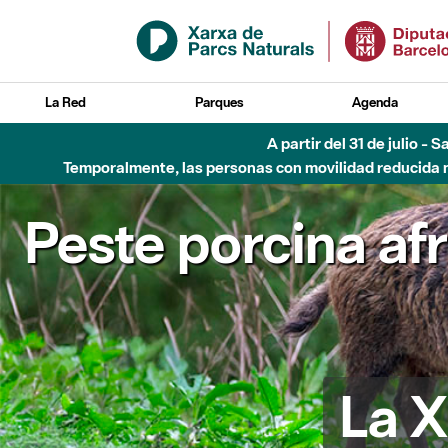
Saltar al contenido principal
La Red
Parques
Agenda
A partir del 31 de julio - 
Temporalmente, las personas con movilidad reducida no
Peste porcina af
La X