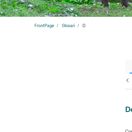
FrontPage
Glosari
D
Glo
D
Con