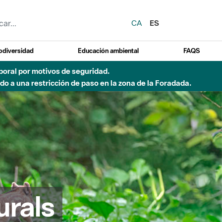
CA
ES
odiversidad
Educación ambiental
FAQS
emporal por motivos de seguridad.
o a una restricción de paso en la zona de la Foradada.
urals