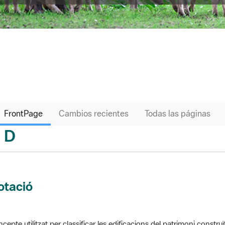
FrontPage
Cambios recientes
Todas las páginas
D
sari
otació
cepte utilitzat per classificar les edificacions del patrimoni construï