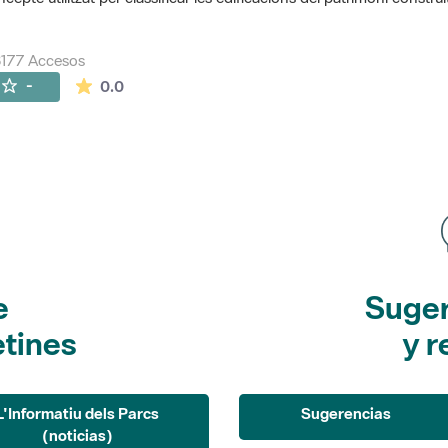
177 Accesos
La valoración media es de 0 estrellas de 5.
-
0.0
e
Suger
etines
y r
L'Informatiu dels Parcs
Sugerencias
(noticias)