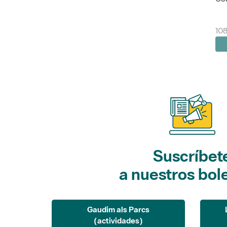
108
Suscríbet
a nuestros bol
Gaudim als Parcs
(actividades)