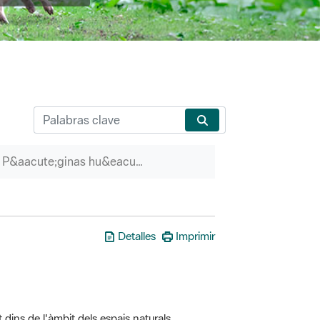
P&aacute;ginas hu&eacute;rfanas
Detalles
Imprimir
t dins de l'àmbit dels espais naturals