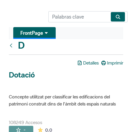
FrontPage
D
Glosari
Detalles
Imprimir
Dotació
Concepte utilitzat per classificar les edificacions del
patrimoni construït dins de l'àmbit dels espais naturals
108249 Accesos
La valoración media es de 0 estrellas de 
-
0.0