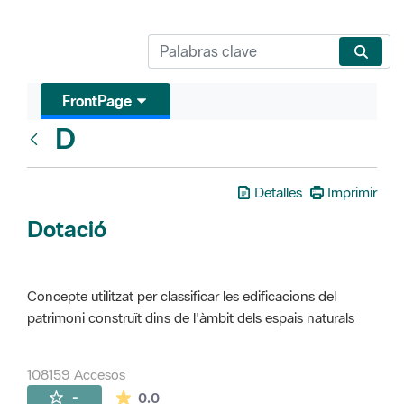
FrontPage
D
Glosari
Detalles
Imprimir
Dotació
Concepte utilitzat per classificar les edificacions del
patrimoni construït dins de l'àmbit dels espais naturals
108159 Accesos
La valoración media es de 0 estrellas de 
-
0.0