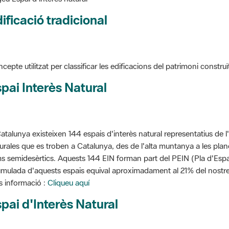
ificació tradicional
cepte utilitzat per classificar les edificacions del patrimoni construï
pai Interès Natural
atalunya existeixen 144 espais d'interès natural representatius de l
urales que es troben a Catalunya, des de l'alta muntanya a les planes
s semidesèrtics. Aquests 144 EIN forman part del PEIN (Pla d'Espais
mulada d'aquests espais equival aproximadament al 21% del nostre t
 informació :
Cliqueu aquí
pai d'Interès Natural