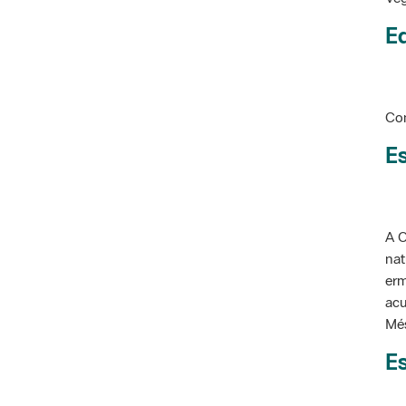
Ed
Con
Es
A C
nat
erm
acu
Més
Es