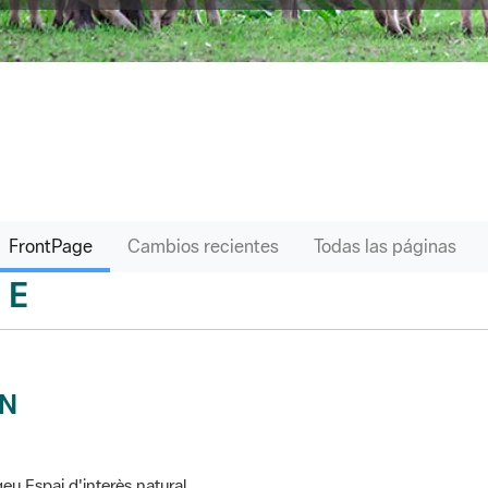
FrontPage
Cambios recientes
Todas las páginas
E
sari
IN
eu Espai d'interès natural