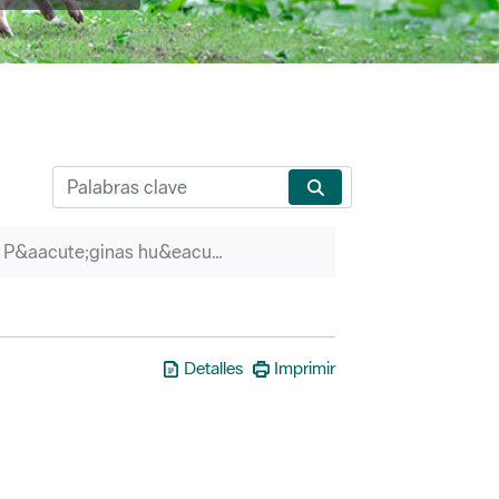
P&aacute;ginas hu&eacute;rfanas
Detalles
Imprimir