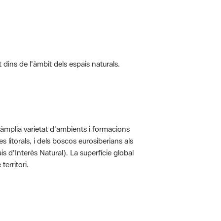
t dins de l'àmbit dels espais naturals.
'àmplia varietat d'ambients i formacions
 litorals, i dels boscos eurosiberians als
 d'Interès Natural). La superfície global
erritori.