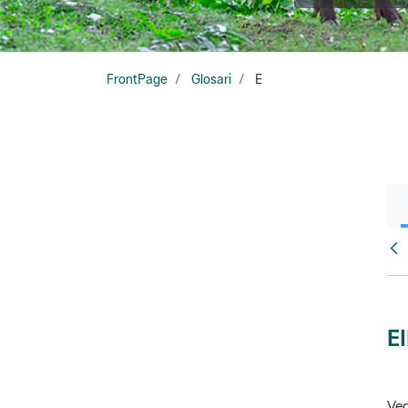
FrontPage
Glosari
E
Glo
E
Veg