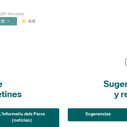
261 Accesos
La valoración media es de 0 estrellas de 5.
-
0.0
e
Suger
etines
y r
L'Informatiu dels Parcs
Sugerencias
(noticias)