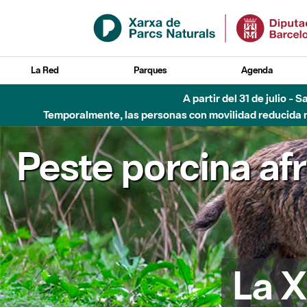
Saltar al contenido principal
La Red
Parques
Agenda
Hasta diciembre de 2026 - Parque Fluvial Besós
Peste porcina af
La X