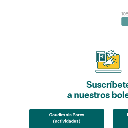
108
Suscríbet
a nuestros bol
Gaudim als Parcs
(actividades)