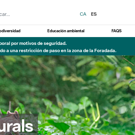
CA
ES
odiversidad
Educación ambiental
FAQS
 a obras de construcción de una pasarela sobre el río
urals