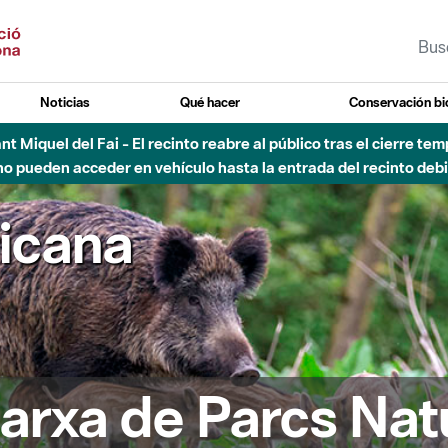
Noticias
Qué hacer
Conservación bi
 - Afectaciones en el cauce del Parque Fluvial del Besòs debido
ricana
arxa de Parcs Nat