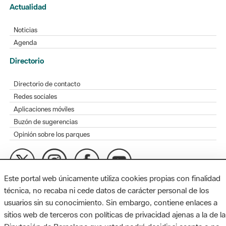
Actualidad
Noticias
Agenda
Directorio
Directorio de contacto
Redes sociales
Aplicaciones móviles
Buzón de sugerencias
Opinión sobre los parques
Este portal web únicamente utiliza cookies propias con finalidad
MAPA WEB
AVISO LEGAL
ACCESIBILIDAD
técnica, no recaba ni cede datos de carácter personal de los
usuarios sin su conocimiento. Sin embargo, contiene enlaces a
Diputación de Barcelona. Edifici Llacuna, 1a planta. Badajoz, 49.
sitios web de terceros con políticas de privacidad ajenas a la de la
08005 Barcelona. Tel. 934 022 428 / xarxaparcs@diba.cat