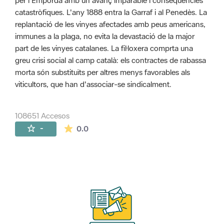
per l'Empordà amb un avanç imparable i conseqüències
catastròfiques. L'any 1888 entra la Garraf i al Penedès. La
replantació de les vinyes afectades amb peus americans,
immunes a la plaga, no evita la devastació de la major
part de les vinyes catalanes. La fil·loxera comprta una
greu crisi social al camp català: els contractes de rabassa
morta són substituïts per altres menys favorables als
viticultors, que han d'associar-se sindicalment.
108651 Accesos
La valoración media es de 0 estrellas de 
-
0.0