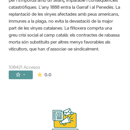
per l'Empordà amb un avanç imparable i conseqüències
catastròfiques. L'any 1888 entra la Garraf i al Penedès. La
replantació de les vinyes afectades amb peus americans,
immunes a la plaga, no evita la devastació de la major
part de les vinyes catalanes. La fil·loxera comprta una
greu crisi social al camp català: els contractes de rabassa
morta són substituïts per altres menys favorables als
viticultors, que han d'associar-se sindicalment.
108421 Accesos
La valoración media es de 0 estrellas de 
-
0.0