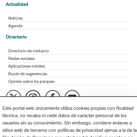
Actualidad
Noticias
Agenda
Directorio
Directorio de contacto
Redes sociales
Aplicaciones móviles
Buzón de sugerencias
Opinión sobre los parques
Este portal web únicamente utiliza cookies propias con finalidad
MAPA WEB
AVISO LEGAL
ACCESIBILIDAD
técnica, no recaba ni cede datos de carácter personal de los
usuarios sin su conocimiento. Sin embargo, contiene enlaces a
Diputación de Barcelona. Edifici Llacuna, 1a planta. Badajoz, 49.
sitios web de terceros con políticas de privacidad ajenas a la de la
08005 Barcelona. Tel. 934 022 428 / xarxaparcs@diba.cat