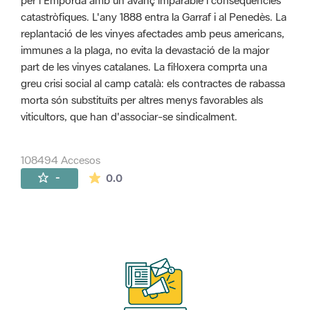
per l'Empordà amb un avanç imparable i conseqüències
catastròfiques. L'any 1888 entra la Garraf i al Penedès. La
replantació de les vinyes afectades amb peus americans,
immunes a la plaga, no evita la devastació de la major
part de les vinyes catalanes. La fil·loxera comprta una
greu crisi social al camp català: els contractes de rabassa
morta són substituïts per altres menys favorables als
viticultors, que han d'associar-se sindicalment.
108494 Accesos
La valoración media es de 0 estrellas de 
-
0.0