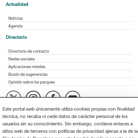
Actualidad
Noticias
Agenda
Directorio
Directorio de contacto
Redes sociales
Aplicaciones móviles
Buzón de sugerencias
Opinión sobre los parques
Este portal web únicamente utiliza cookies propias con finalidad
MAPA WEB
AVISO LEGAL
ACCESIBILIDAD
técnica, no recaba ni cede datos de carácter personal de los
usuarios sin su conocimiento. Sin embargo, contiene enlaces a
Diputación de Barcelona. Edifici Llacuna, 1a planta. Badajoz, 49.
sitios web de terceros con políticas de privacidad ajenas a la de la
08005 Barcelona. Tel. 934 022 428 / xarxaparcs@diba.cat