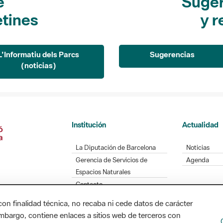
e
Suger
etines
y r
L'Informatiu dels Parcs
Sugerencias
(noticias)
Institución
Actualidad
La Diputación de Barcelona
Noticias
Gerencia de Servicios de
Agenda
Espacios Naturales
Contacto
con finalidad técnica, no recaba ni cede datos de carácter
embargo, contiene enlaces a sitios web de terceros con