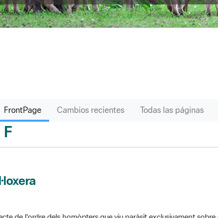
FrontPage
Cambios recientes
Todas las páginas
F
sari
l·loxera
ecte de l'ordre dels homòpters que viu paràsit exclusivament sobre 