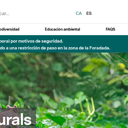
CA
ES
odiversidad
Educación ambiental
FAQS
emporal por motivos de seguridad.
o a una restricción de paso en la zona de la Foradada.
urals