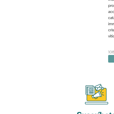
pro
acc
cat
imm
cri
vit
10