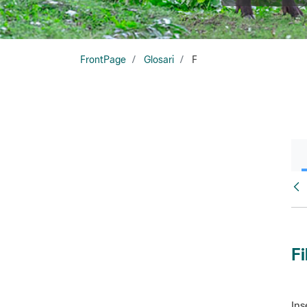
FrontPage
Glosari
F
Glo
Fi
Ins