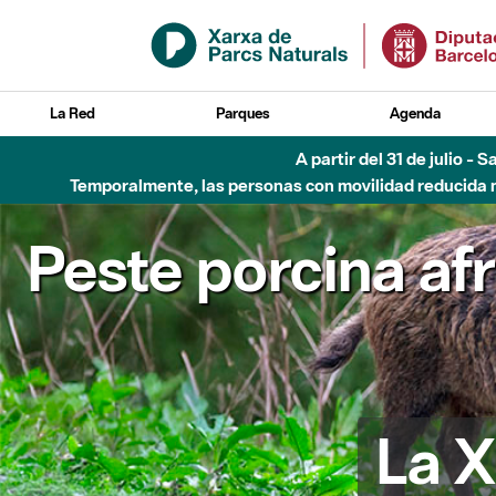
Saltar al contenido principal
La Red
Parques
Agenda
A partir del 31 de julio - 
Temporalmente, las personas con movilidad reducida no
Peste porcina af
La X