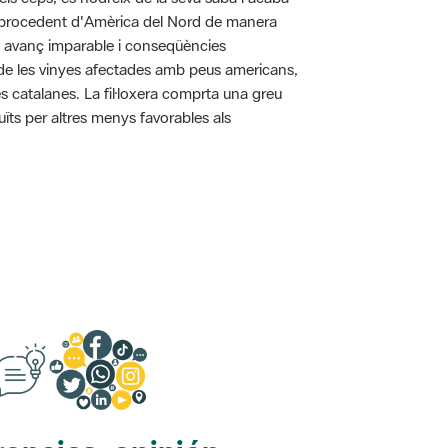
pa procedent d'Amèrica del Nord de manera
n avanç imparable i conseqüències
ó de les vinyes afectades amb peus americans,
s catalanes. La fil·loxera comprta una greu
uïts per altres menys favorables als