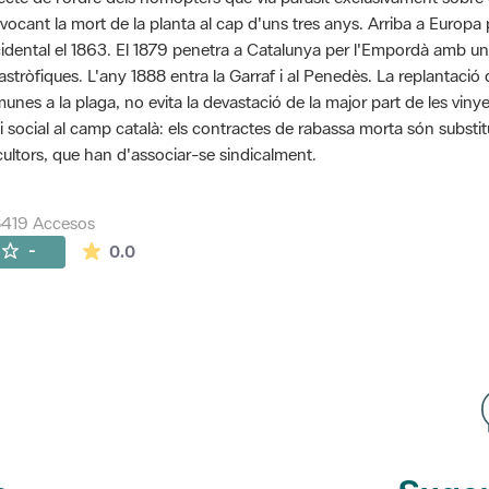
vocant la mort de la planta al cap d'uns tres anys. Arriba a Euro
idental el 1863. El 1879 penetra a Catalunya per l'Empordà amb u
astròfiques. L'any 1888 entra la Garraf i al Penedès. La replantaci
unes a la plaga, no evita la devastació de la major part de les vinye
si social al camp català: els contractes de rabassa morta són substit
icultors, que han d'associar-se sindicalment.
8419 Accesos
La valoración media es de 0 estrellas de 5.
-
0.0