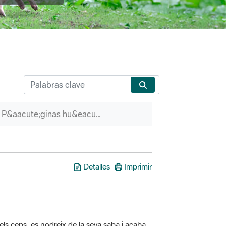
P&aacute;ginas hu&eacute;rfanas
Detalles
Imprimir
els ceps, es nodreix de la seva saba i acaba