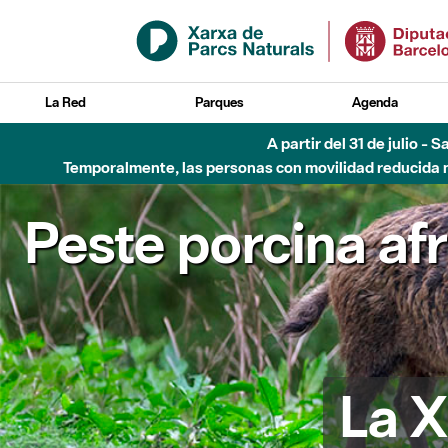
Saltar al contenido principal
La Red
Parques
Agenda
A partir del 31 de julio - 
Temporalmente, las personas con movilidad reducida no
Peste porcina af
La X