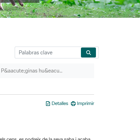
P&aacute;ginas hu&eacute;rfanas
Detalles
Imprimir
els ceps, es nodreix de la seva saba i acaba