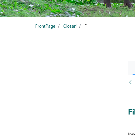
FrontPage
Glosari
F
Glo
Fi
Ins