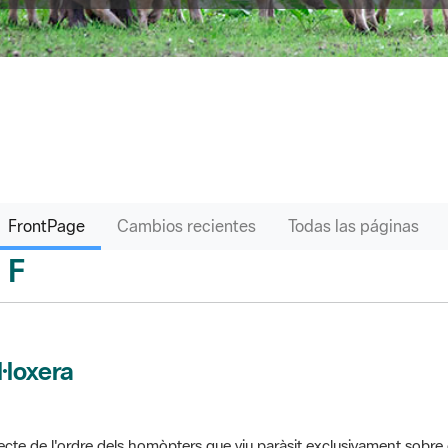
FrontPage
Cambios recientes
Todas las páginas
F
sari
l·loxera
ecte de l'ordre dels homòpters que viu paràsit exclusivament sobre 