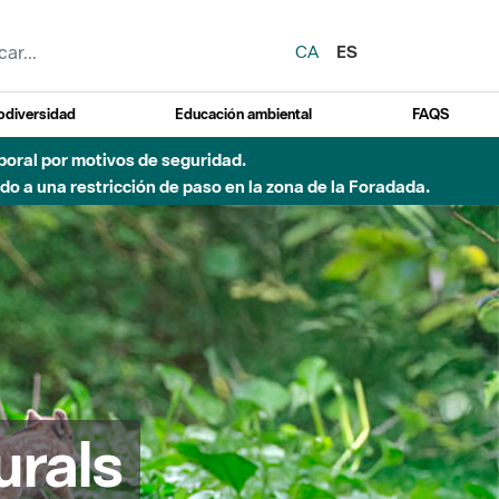
CA
ES
odiversidad
Educación ambiental
FAQS
emporal por motivos de seguridad.
o a una restricción de paso en la zona de la Foradada.
urals