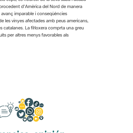
pa procedent d'Amèrica del Nord de manera
n avanç imparable i conseqüències
ó de les vinyes afectades amb peus americans,
s catalanes. La fil·loxera comprta una greu
uïts per altres menys favorables als