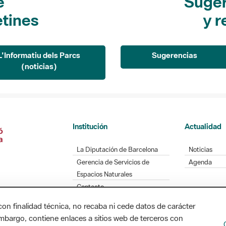
e
Suger
etines
y r
L'Informatiu dels Parcs
Sugerencias
(noticias)
Institución
Actualidad
La Diputación de Barcelona
Noticias
Gerencia de Servicios de
Agenda
Espacios Naturales
Contacto
con finalidad técnica, no recaba ni cede datos de carácter
embargo, contiene enlaces a sitios web de terceros con