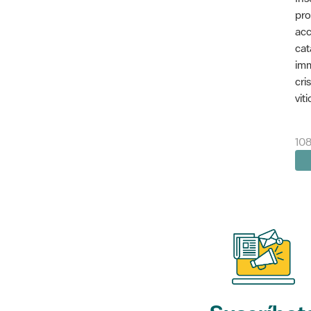
pro
acc
cat
imm
cri
vit
10