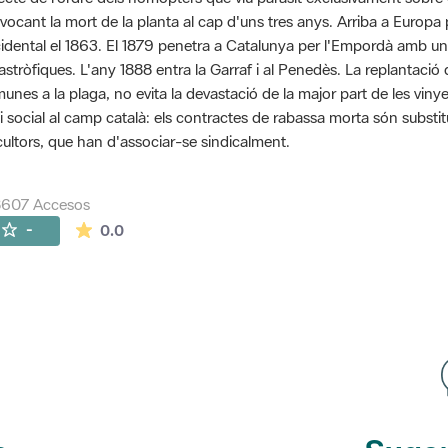
vocant la mort de la planta al cap d'uns tres anys. Arriba a Euro
idental el 1863. El 1879 penetra a Catalunya per l'Empordà amb u
astròfiques. L'any 1888 entra la Garraf i al Penedès. La replantaci
unes a la plaga, no evita la devastació de la major part de les vinye
si social al camp català: els contractes de rabassa morta són substit
icultors, que han d'associar-se sindicalment.
8607 Accesos
La valoración media es de 0 estrellas de 5.
-
0.0