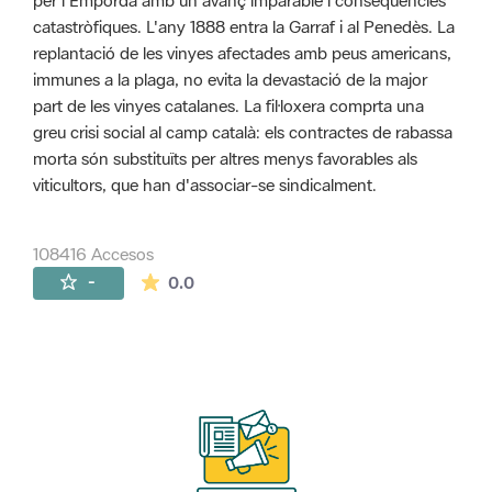
per l'Empordà amb un avanç imparable i conseqüències
catastròfiques. L'any 1888 entra la Garraf i al Penedès. La
replantació de les vinyes afectades amb peus americans,
immunes a la plaga, no evita la devastació de la major
part de les vinyes catalanes. La fil·loxera comprta una
greu crisi social al camp català: els contractes de rabassa
morta són substituïts per altres menys favorables als
viticultors, que han d'associar-se sindicalment.
108416 Accesos
La valoración media es de 0 estrellas de 
-
0.0