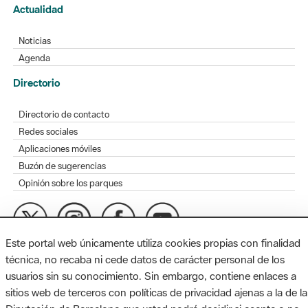
Actualidad
Noticias
Agenda
Directorio
Directorio de contacto
Redes sociales
Aplicaciones móviles
Buzón de sugerencias
Opinión sobre los parques
Este portal web únicamente utiliza cookies propias con finalidad
MAPA WEB
AVISO LEGAL
ACCESIBILIDAD
técnica, no recaba ni cede datos de carácter personal de los
usuarios sin su conocimiento. Sin embargo, contiene enlaces a
Diputación de Barcelona. Edifici Llacuna, 1a planta. Badajoz, 49.
sitios web de terceros con políticas de privacidad ajenas a la de la
08005 Barcelona. Tel. 934 022 428 / xarxaparcs@diba.cat