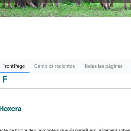
FrontPage
Cambios recientes
Todas las páginas
F
sari
l·loxera
ecte de l'ordre dels homòpters que viu paràsit exclusivament sobre 