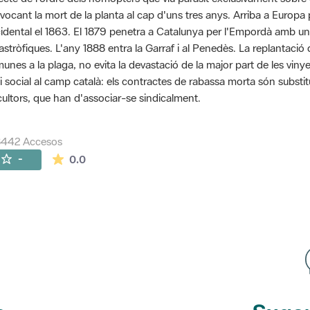
vocant la mort de la planta al cap d'uns tres anys. Arriba a Euro
idental el 1863. El 1879 penetra a Catalunya per l'Empordà amb u
astròfiques. L'any 1888 entra la Garraf i al Penedès. La replantaci
unes a la plaga, no evita la devastació de la major part de les vinye
si social al camp català: els contractes de rabassa morta són substit
icultors, que han d'associar-se sindicalment.
8442 Accesos
La valoración media es de 0 estrellas de 5.
-
0.0