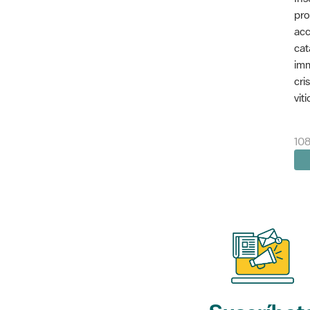
pro
acc
cat
imm
cri
vit
10