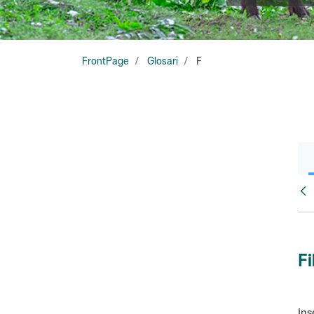
FrontPage
Glosari
F
Glo
Fi
Ins