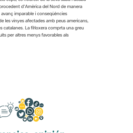
pa procedent d'Amèrica del Nord de manera
n avanç imparable i conseqüències
ó de les vinyes afectades amb peus americans,
s catalanes. La fil·loxera comprta una greu
uïts per altres menys favorables als