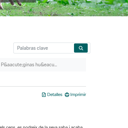
P&aacute;ginas hu&eacute;rfanas
Detalles
Imprimir
els ceps, es nodreix de la seva saba i acaba