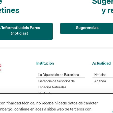
e
Suger
etines
y r
L'Informatiu dels Parcs
Sugerencias
(noticias)
Institución
Actualidad
La Diputación de Barcelona
Noticias
Gerencia de Servicios de
Agenda
Espacios Naturales
Contacto
con finalidad técnica, no recaba ni cede datos de carácter
embargo, contiene enlaces a sitios web de terceros con