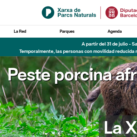
Saltar al contenido principal
La Red
Parques
Agenda
A partir del 31 de julio - 
Temporalmente, las personas con movilidad reducida no
Peste porcina af
La X