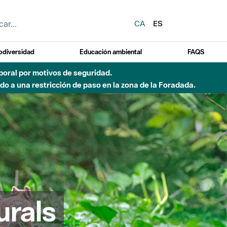
CA
ES
odiversidad
Educación ambiental
FAQS
emporal por motivos de seguridad.
o a una restricción de paso en la zona de la Foradada.
urals