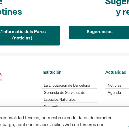
e
Suger
etines
y r
L'Informatiu dels Parcs
Sugerencias
(noticias)
Institución
Actualidad
La Diputación de Barcelona
Noticias
Gerencia de Servicios de
Agenda
Espacios Naturales
Contacto
con finalidad técnica, no recaba ni cede datos de carácter
embargo, contiene enlaces a sitios web de terceros con