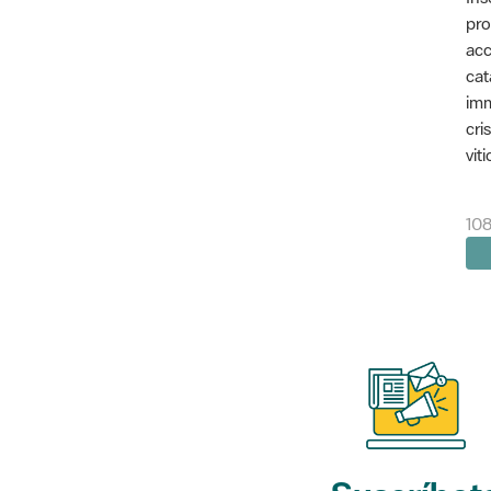
pro
acc
cat
imm
cri
vit
10