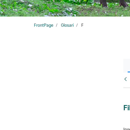
FrontPage
Glosari
F
Glo
Fi
Ins