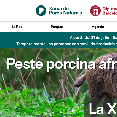
Saltar al contenido principal
La Red
Parques
Agenda
A partir del 31 de julio - 
Temporalmente, las personas con movilidad reducida no
Peste porcina af
La X