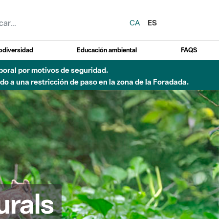
CA
ES
odiversidad
Educación ambiental
FAQS
emporal por motivos de seguridad.
o a una restricción de paso en la zona de la Foradada.
urals