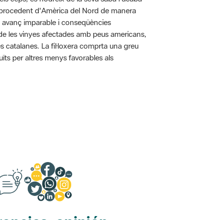
pa procedent d'Amèrica del Nord de manera
n avanç imparable i conseqüències
ó de les vinyes afectades amb peus americans,
s catalanes. La fil·loxera comprta una greu
uïts per altres menys favorables als