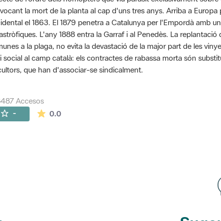
vocant la mort de la planta al cap d'uns tres anys. Arriba a Euro
idental el 1863. El 1879 penetra a Catalunya per l'Empordà amb u
astròfiques. L'any 1888 entra la Garraf i al Penedès. La replantaci
unes a la plaga, no evita la devastació de la major part de les vinye
si social al camp català: els contractes de rabassa morta són substit
icultors, que han d'associar-se sindicalment.
8487 Accesos
La valoración media es de 0 estrellas de 5.
-
0.0