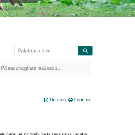
P&aacute;ginas hu&eacute;rfanas
Detalles
Imprimir
els ceps, es nodreix de la seva saba i acaba