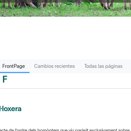
FrontPage
Cambios recientes
Todas las páginas
F
sari
l·loxera
ecte de l'ordre dels homòpters que viu paràsit exclusivament sobre 