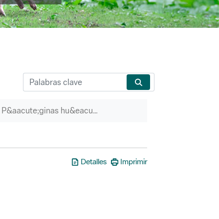
P&aacute;ginas hu&eacute;rfanas
Detalles
Imprimir