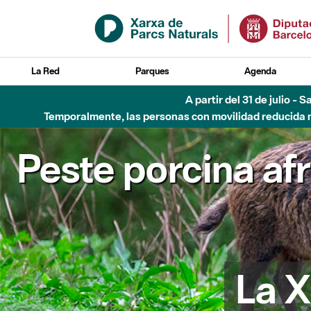
Saltar al contenido principal
La Red
Parques
Agenda
A partir del 31 de julio - 
Temporalmente, las personas con movilidad reducida no
Peste porcina af
La X