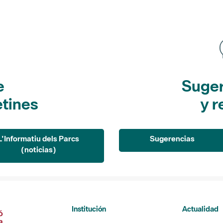
e
Suger
etines
y r
L'Informatiu dels Parcs
Sugerencias
(noticias)
Institución
Actualidad