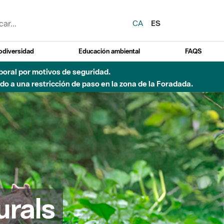
CA
ES
odiversidad
Educación ambiental
FAQS
emporal por motivos de seguridad.
o a una restricción de paso en la zona de la Foradada.
urals