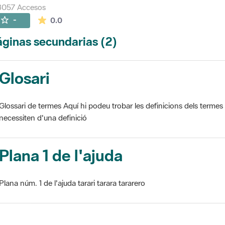
3057 Accesos
La valoración media es de 0 estrellas de 5.
-
0.0
ginas secundarias (2)
Glosari
Glossari de termes Aquí hi podeu trobar les definicions dels termes
necessiten d'una definició
Plana 1 de l'ajuda
Plana núm. 1 de l'ajuda tarari tarara tararero